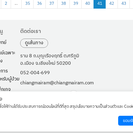
2
...
35
36
37
38
39
40
41
42
43
นู
ติดต่อเรา
ทย์
ดูเส้นทาง
นย์เฉพาะ
ราม 8 ถ.บุญเรืองฤทธิ์ ต.ศรีภูมิ
ง
อ.เมือง จ.เชียงใหม่ 50200
ิการ
052-004-699
หรับผู้ป่วย
chiangmairam@chiangmairam.com
็กเกจ
ี่ยวกับเรา
🍪
พื่อให้ท่านได้รับประสบการณ์ออนไลน์ที่ดีที่สุด สรุปนโยบายความเป็นส่วนตัวและ Coo
วจสุขภาพ
กค้าองค์กร
ยอมรั