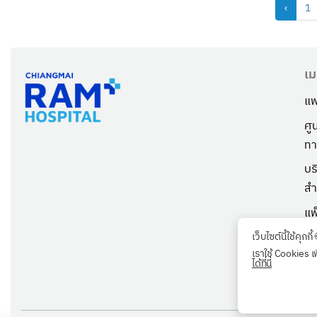
‹
1
เม
แพ
ศู
ทา
บร
สำ
แพ
เก
เว็บไซต์นี้ใช้คุกกี้
เราใช้ Cookies เ
ตร
ได้ที่นี่
ลู