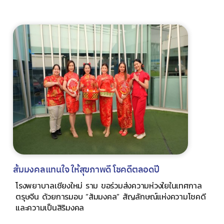
ส้มมงคลแทนใจ ให้สุขภาพดี โชคดีตลอดปี
โรงพยาบาลเชียงใหม่ ราม ขอร่วมส่งความห่วงใยในเทศกาล
ตรุษจีน ด้วยการมอบ “ส้มมงคล” สัญลักษณ์แห่งความโชคดี
และความเป็นสิริมงคล