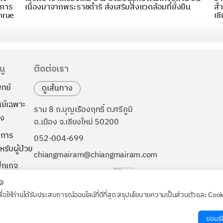
ิการ
เนื่องมาจากพระราชดำริ ส่งเสริมสิ่งแวดล้อมที่ยั่งยืน
สำ
hrue
เช
นู
ติดต่อเรา
ทย์
ดูเส้นทาง
นย์เฉพาะ
ราม 8 ถ.บุญเรืองฤทธิ์ ต.ศรีภูมิ
ง
อ.เมือง จ.เชียงใหม่ 50200
ิการ
052-004-699
หรับผู้ป่วย
chiangmairam@chiangmairam.com
็กเกจ
ี่ยวกับเรา
🍪
พื่อให้ท่านได้รับประสบการณ์ออนไลน์ที่ดีที่สุด สรุปนโยบายความเป็นส่วนตัวและ Coo
วจสุขภาพ
กค้าองค์กร
ยอมรั