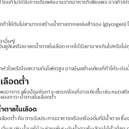
 โดยที่ไม่ได้รับการเติมพลังงานจากอาหารที่เพียงพอ อาจทำให้
ให้ตับไม่สามารถสร้างน้ำตาลจากแหล่งสำรอง (glycogen) ได้อ
ยาอื่นๆ)
าอินซูลินหรือยาลดน้ำตาลในเลือด หากได้รับยามากเกินไปหรือไม
คหัวใจหรือโรคความดันโลหิตสูง อาจมีผลข้างเคียงที่ทำให้ระดั
เลือดต่ำ
พบอาการ เพื่อป้องกันภาวะแทรกซ้อนที่อาจเกิดขึ้น เช่น หมดสต
รงของภาวะน้ำตาลในเลือดต่ำ
น้ำตาลในเลือด
เลือดต่ำ คือ การรับประทานอาหารหรือเครื่องดื่มที่มีน้ำตาล ซึ่ง
ื่น ๆ เช่น น้ำผลไม้ จะช่วยเพิ่มระดับน้ำตาลในเลือดได้เร็วที่ส