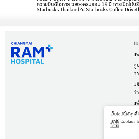
ความยินดีโอกาส ฉลองครบรอบ 19 ปี การเปิดให้บร
Starbucks Thailand ณ Starbucks Coffee Drivet
เม
แพ
ศู
ทา
บร
สำ
แพ
เก
เว็บไซต์นี้ใช้คุกกี้
เราใช้ Cookies เ
ตร
ได้ที่นี่
ลู