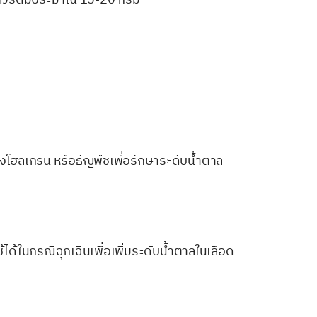
ังโฮลเกรน หรือธัญพืชเพื่อรักษาระดับน้ำตาล
ด้ในกรณีฉุกเฉินเพื่อเพิ่มระดับน้ำตาลในเลือด