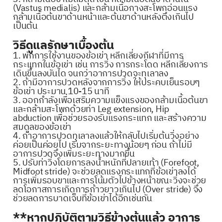
(Vastus medialis) และกล้ามเนื้อกางสะโพกอ่อนแรง
กล้ามเนื้อต้นขาด้านหน้าและต้นขาด้านหลังตึงเกินไป
เป็นต้น
วิธีดูแลรักษาเบื้องต้น
1. พักการใช้งานของข้อเข่า หลีกเลี่ยงกีฬาที่มีการ
กระแทกในข้อเข่า เช่น การวิ่ง การกระโดด หลีกเลี่ยงการ
เดินขึ้นลงบันได จนกว่าอาการปวดจะทุเลาลง
2. ถ้ามีอาการปวดหลังจากการวิ่ง ให้ประคบเย็นรอบๆ
ข้อเข่า ประมาน 10-15 นาที
3. ออกกำลังเพื่อเสริมความแข็งแรงของกล้ามเนื้อต้นขา
และกล้ามสะโพกด้วยท่า Leg extension, Hip
abduction เพื่อช่วยรองรับแรงกระแทก และสร้างความ
สมดุลของข้อเข่า
4. ถ้าอาการปวดทุเลาลงแล้วให้กลับไปเริ่มต้นวิ่งอย่าง
ค่อยเป็นค่อยไป เริ่มจากระยะทางน้อยๆ ก่อน ถ้าไม่มี
อาการปวดจึงเพิ่มระยะทางมากขึ้น
5. ปรับท่าวิ่งโดยการลงน้ำหนักที่ปลายเท้า (Forefoot,
Midfoot stride) จะช่วยลดแรงกระแทกที่ข้อเข่าลงได้
การเพิ่มรอบขาและการโน้มตัวไปข้างหน้าขณะวิ่งจะช่วย
ลดโอกาสการเกิดการก้าวยาวเกินไป (Over stride) จึง
ช่วยลดการบาดเจ็บที่ข้อเข่าได้อีกเช่นกัน
**หากปฏิบัติตามวิธีข้างต้นแล้ว อาการ