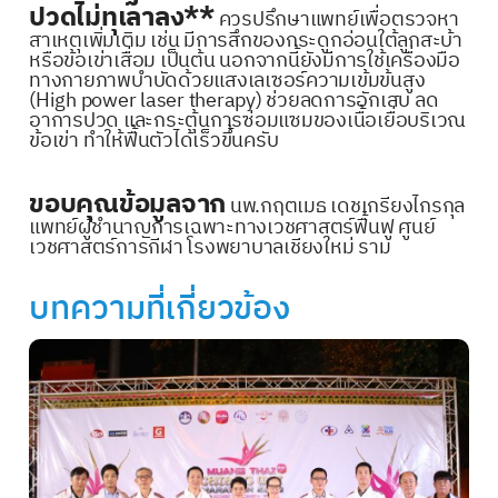
ปวดไม่ทุเลาลง**
ควรปรึกษาแพทย์เพื่อตรวจหา
สาเหตุเพิ่มเติม เช่น มีการสึกของกระดูกอ่อนใต้ลูกสะบ้า
หรือข้อเข่าเสื่อม เป็นต้น นอกจากนี้ยังมีการใช้เครื่องมือ
ทางกายภาพบำบัดด้วยแสงเลเซอร์ความเข้มข้นสูง
(High power laser therapy) ช่วยลดการอักเสบ ลด
อาการปวด และกระตุ้นการซ่อมแซมของเนื้อเยื่อบริเวณ
ข้อเข่า ทำให้ฟื้นตัวได้เร็วขึ้นครับ
ขอบคุณข้อมูลจาก
นพ.กฤตเมธ เดชเกรียงไกรกุล
แพทย์ผู้ชำนาญการเฉพาะทางเวชศาสตร์ฟื้นฟู ศูนย์
เวชศาสตร์การกีฬา โรงพยาบาลเชียงใหม่ ราม
บทความที่เกี่ยวข้อง