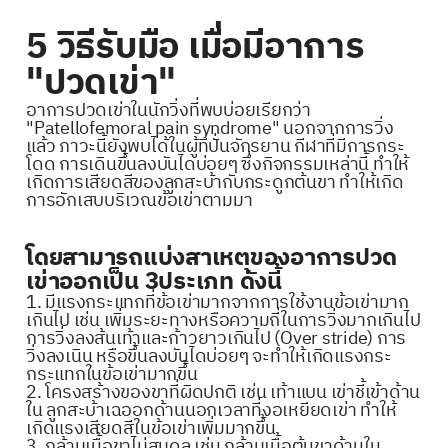
5 วิธีรับมือ เมื่อมีอาการ
"ปวดเข่า"
อาการปวดเข่าในนักวิ่งที่พบบ่อยเรียกว่า
"Patellofemoral pain syndrome" นอกจากการวิ่ง
แล้ว ภาวะนี้ยังพบได้ในผู้ที่ปั่นจักรยาน กีฬาที่มีการกระ
โดด การเดินขึ้นลงบันไดบ่อยๆ ซึ่งกิจกรรมเหล่านี้ ทำให้
เกิดการเสียดสีของลูกสะบ้ากับกระดูกต้นขา ทำให้เกิด
การอักเสบบริเวณข้อเข่าตามมา
โดยสามารถแบ่งสาเหตุของอาการปวด
เข่าออกเป็น 3ประเภท ดังนี้
1. มีแรงกระแทกที่ข้อเข่ามากจากการใช้งานข้อเข่ามาก
เกินไป เช่น เพิ่มระยะทางหรือความถี่ในการวิ่งมากเกินไป
การวิ่งลงส้นเท้าและก้าวยาวเกินไป (Over stride) การ
วิ่งลงเนิน หรือขึ้นลงบันไดบ่อยๆ จะทำให้เกิดแรงกระ
กระแทกในข้อเข่ามากขึ้น
2. โครงสร้างของขาที่ผิดปกติ เช่น เท้าแบน เข่าชี้เข้าด้าน
ใน ลูกสะบ้าเฉออกด้านนอกเวลาที่งอเหยียดเข่า ทำให้
เกิดแรงเสียดสีในข้อเข่าเพิ่มมากขึ้น
3. กล้ามเนื้อขาไม่สมดุล เช่น กล้ามเนื้อต้นขาด้านใน