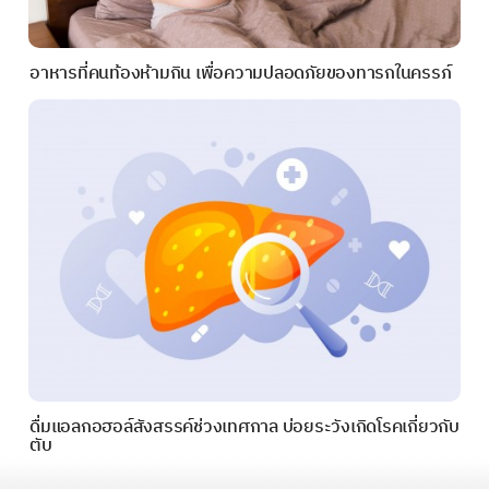
อาหารที่คนท้องห้ามกิน เพื่อความปลอดภัยของทารกในครรภ์
ดื่มแอลกอฮอล์สังสรรค์ช่วงเทศกาล บ่อยระวังเกิดโรคเกี่ยวกับ
ตับ