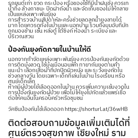
รถยนต์เก่า ขวด กระป๋อง หรือของใช้ที่มีน้ำฝนขัง ควรเท
น้ำทิ้ง ล้างภาชนะ ปิดฝาถังน้ำ และจัดเก็บของไม่ให้กลาย
เป็นแหล่งเพาะพันธุ์ยุง
การสำรวจบ้านสัปดาห์ละครั้งช่วยลดลูกน้ำยุงลายได้
มาก โดยควรดูทั้งในบ้านและนอกบ้าน รวมถึงมุมอับที่มัก
ถูกมองข้าม เช่น หลังตู้ ใต้ซิงก์ ห้องน้ำ ระเบียง และ
บริเวณสวน
ป้องกันยุงกัดภายในบ้านให้ดี
นอกจากกำจัดแหล่งเพาะพันธุ์ยุง ควรป้องกันยุงกัดด้วย
การติดมุ้งลวด ใช้มุ้งเมื่อนอนพัก ทายากันยุงตามคำ
แนะนำ เลือกเสื้อผ้าที่ปกปิดผิวหนัง และระวังยุงกัดใน
ช่วงกลางวัน โดยเฉพาะเด็กที่เล่นในบ้าน โรงเรียน หรือ
ศูนย์เด็กเล็ก
หากมีผู้ป่วยไข้เลือดออกในบ้าน ควรเพิ่มความเข้มงวดใน
การป้องกันยุงกัดผู้ป่วย เพื่อไม่ให้ยุงไปกัดแล้วแพร่เชื้อ
ต่อให้คนอื่นในครอบครัวหรือชุมชน
วัคซีนป้องกันไข้เลือดออก
https://shorturl.at/36wHB
ติดต่อสอบถามข้อมูลเพิ่มเติมได้ที่
ศูนย์ตรวจสุขภาพ เชียงใหม่ ราม