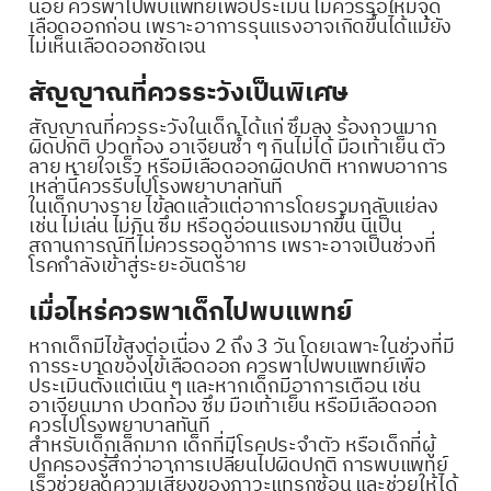
น้อย ควรพาไปพบแพทย์เพื่อประเมิน ไม่ควรรอให้มีจุด
เลือดออกก่อน เพราะอาการรุนแรงอาจเกิดขึ้นได้แม้ยัง
ไม่เห็นเลือดออกชัดเจน
สัญญาณที่ควรระวังเป็นพิเศษ
สัญญาณที่ควรระวังในเด็ก ได้แก่ ซึมลง ร้องกวนมาก
ผิดปกติ ปวดท้อง อาเจียนซ้ำ ๆ กินไม่ได้ มือเท้าเย็น ตัว
ลาย หายใจเร็ว หรือมีเลือดออกผิดปกติ หากพบอาการ
เหล่านี้ควรรีบไปโรงพยาบาลทันที
ในเด็กบางราย ไข้ลดแล้วแต่อาการโดยรวมกลับแย่ลง
เช่น ไม่เล่น ไม่กิน ซึม หรือดูอ่อนแรงมากขึ้น นี่เป็น
สถานการณ์ที่ไม่ควรรอดูอาการ เพราะอาจเป็นช่วงที่
โรคกำลังเข้าสู่ระยะอันตราย
เมื่อไหร่ควรพาเด็กไปพบแพทย์
หากเด็กมีไข้สูงต่อเนื่อง 2 ถึง 3 วัน โดยเฉพาะในช่วงที่มี
การระบาดของไข้เลือดออก ควรพาไปพบแพทย์เพื่อ
ประเมินตั้งแต่เนิ่น ๆ และหากเด็กมีอาการเตือน เช่น
อาเจียนมาก ปวดท้อง ซึม มือเท้าเย็น หรือมีเลือดออก
ควรไปโรงพยาบาลทันที
สำหรับเด็กเล็กมาก เด็กที่มีโรคประจำตัว หรือเด็กที่ผู้
ปกครองรู้สึกว่าอาการเปลี่ยนไปผิดปกติ การพบแพทย์
เร็วช่วยลดความเสี่ยงของภาวะแทรกซ้อน และช่วยให้ได้