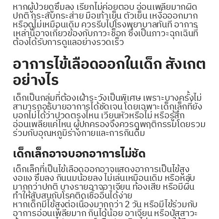
หากผู้ป่วยดูซึมลง เรียกไม่ค่อยตอบ อ่อนเพลียมากผิด
ปกติ กระสับกระส่าย มือเท้าเย็น ตัวเย็น เหงื่อออกมาก
หรือดูไม่เหมือนเดิม ควรรีบไปโรงพยาบาลทันที อาการ
เหล่านี้อาจเกี่ยวข้องกับภาวะช็อก ซึ่งเป็นภาวะฉุกเฉินที่
ต้องได้รับการดูแลอย่างรวดเร็ว
อาการไข้เลือดออกในเด็ก สังเกต
อย่างไร
เด็กเป็นกลุ่มที่ต้องเฝ้าระวังเป็นพิเศษ เพราะบางครั้งไม่
สามารถอธิบายอาการได้ชัดเจน โดยเฉพาะเด็กเล็กที่ยัง
บอกไม่ได้ว่าปวดตรงไหน เวียนหัวหรือไม่ หรือรู้สึก
อ่อนเพลียแค่ไหน ผู้ปกครองจึงควรดูพฤติกรรมโดยรวม
ร่วมกับอุณหภูมิร่างกายและการกินดื่ม
เด็กเล็กอาจบอกอาการไม่ชัด
เด็กเล็กที่เป็นไข้เลือดออกอาจแสดงอาการเป็นไข้สูง
งอแง ซึมลง กินนมน้อยลง ไม่เล่นเหมือนเดิม หรือหลับ
มากกว่าปกติ บางรายอาจอาเจียน ท้องเสีย หรือมีผื่น
ทำให้สับสนกับโรคติดเชื้ออื่นได้ง่าย
หากเด็กมีไข้สูงต่อเนื่องมากกว่า 2 วัน หรือมีไข้ร่วมกับ
อาการอ่อนเพลียมาก กินได้น้อย อาเจียน หรือปัสสาวะ