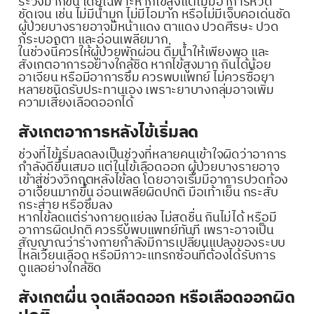
ระวังมากขึ้น โดยเฉพาะหากไข้สูงแต่ไม่มีอาการหวัด
ชัดเจน เช่น ไม่มีน้ำมูก ไม่มีไอมาก หรือไม่มีเจ็บคอเด่นชัด
ผู้ป่วยบางรายอาจมีหน้าแดง ตาแดง ปวดศีรษะ ปวด
กระบอกตา และอ่อนเพลียมาก
ในช่วงนี้ควรให้ผู้ป่วยพักผ่อน ดื่มน้ำให้เพียงพอ และ
สังเกตอาการอย่างใกล้ชิด หากไข้สูงมาก กินได้น้อย
อาเจียน หรือมีอาการซึม ควรพบแพทย์ ไม่ควรซื้อยา
หลายชนิดรับประทานเอง เพราะยาบางกลุ่มอาจเพิ่ม
ความเสี่ยงเลือดออกได้
สังเกตอาการหลังไข้เริ่มลด
ช่วงที่ไข้เริ่มลดลงเป็นช่วงที่หลายคนเข้าใจผิดว่าอาการ
กำลังดีขึ้นเสมอ แต่ในไข้เลือดออก ผู้ป่วยบางรายอาจ
เข้าสู่ช่วงวิกฤตหลังไข้ลด โดยอาจเริ่มมีอาการปวดท้อง
อาเจียนมากขึ้น อ่อนเพลียผิดปกติ มือเท้าเย็น กระสับ
กระส่าย หรือซึมลง
หากไข้ลดแต่ร่างกายดูแย่ลง ไม่สดชื่น กินไม่ได้ หรือมี
อาการผิดปกติ ควรรีบพบแพทย์ทันที เพราะอาจเป็น
สัญญาณว่าร่างกายกำลังมีการเปลี่ยนแปลงของระบบ
ไหลเวียนเลือด หรือมีภาวะแทรกซ้อนที่ต้องได้รับการ
ดูแลอย่างใกล้ชิด
สังเกตผื่น จุดเลือดออก หรือเลือดออกผิด