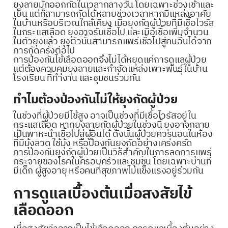
ยุงลายมักออกกัดในเวลากลางวัน โดยเฉพาะช่วงเช้าและ
เย็น แต่ก็สามารถกัดได้หลายช่วงเวลาหากมีแหล่งอาศัย
ในบ้านหรือบริเวณใกล้เคียง เมื่อยุงกัดผู้ป่วยที่มีเชื้อไวรัส
ในกระแสเลือด ยุงอาจรับเชื้อไป และเมื่อเชื้อเพิ่มจำนวน
ในตัวยุงแล้ว ยุงตัวนั้นสามารถแพร่เชื้อไปสู่คนอื่นได้จาก
การกัดครั้งต่อไป
การป้องกันไข้เลือดออกจึงไม่ได้หยุดแค่การดูแลผู้ป่วย
แต่ต้องควบคุมยุงลายและกำจัดแหล่งเพาะพันธุ์ในบ้าน
โรงเรียน ที่ทำงาน และชุมชนร่วมกัน
ทำไมต้องป้องกันไม่ให้ยุงกัดผู้ป่วย
ในช่วงที่ผู้ป่วยมีไข้สูง อาจเป็นช่วงที่มีเชื้อไวรัสอยู่ใน
กระแสเลือด หากยุงลายกัดผู้ป่วยในช่วงนี้ ยุงอาจกลาย
เป็นพาหะนำเชื้อไปสู่ผู้อื่นได้ ดังนั้นผู้ป่วยควรนอนในห้อง
ที่มีมุ้งลวด ใช้มุ้ง หรือป้องกันยุงกัดอย่างเคร่งครัด
การป้องกันยุงกัดผู้ป่วยเป็นวิธีสำคัญในการลดการแพร่
กระจายของโรคในครอบครัวและชุมชน โดยเฉพาะบ้านที่
มีเด็ก ผู้สูงอายุ หรือคนที่สุขภาพไม่แข็งแรงอยู่ร่วมกัน
การดูแลเบื้องต้นเมื่อสงสัยไข้
เลือดออก