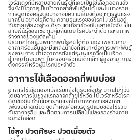
ไวรัสเดงกีมีหลายสายพันธุ์ ผู้ที่เคยเป็นไข้เลือดออกแล้ว
จึงยังมีโอกาสเป็นซ้ำจากสายพันธุ์อื่นได้ และในบางราย
การติดเชื้อครั้งต่อมาอาจมีความเสี่ยงต่ออาการรุนแรง
มากขึ้น อย่างไรก็ตาม ความรุนแรงของโรคไม่ได้ขึ้นอยู่
กับอายุเพียงอย่างเดียว แต่เกี่ยวข้องกับหลายปัจจัย เช่น
สายพันธุ์ของเชื้อ ภูมิคุ้มกันเดิม โรคประจำตัว และสภาพ
ร่างกายของแต่ละคน
ประเทศไทยเป็นพื้นที่ที่พบโรคนี้ได้ต่อเนื่อง เพราะมีภูมิ
อากาศร้อนชื้นและมีแหล่งน้ำขังที่เหมาะต่อการเพาะพันธุ์
ยุงลาย การเข้าใจอาการตั้งแต่ระยะแรกจึงเป็นเรื่อง
สำคัญ โดยเฉพาะในครอบครัวที่มีเด็กเล็ก ผู้สูงอายุ หญิง
ตั้งครรภ์ หรือผู้มีโรคประจำตัว
อาการไข้เลือดออกที่พบบ่อย
อาการไข้เลือดออกมักเริ่มหลังได้รับเชื้อประมาณไม่กี่วัน
โดยอาการในช่วงแรกอาจคล้ายไข้หวัด ไข้ไวรัส หรือโรค
ติดเชื้ออื่น ทำให้หลายคนแยกได้ยากจากการสังเกต
เพียงอย่างเดียว จุดสำคัญคือควรดูรูปแบบของไข้ร่วม
กับอาการอื่น และติดตามการเปลี่ยนแปลงของร่างกาย
อย่างใกล้ชิด
ไข้สูง ปวดศีรษะ ปวดเมื่อยตัว