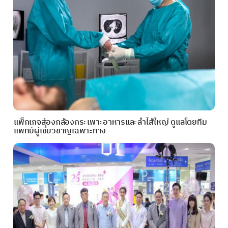
แพ็กเกจส่องกล้องกระเพาะอาหารและลำไส้ใหญ่ ดูแลโดยทีม
แพทย์ผู้เชี่ยวชาญเฉพาะทาง