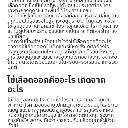
ทั่วไปในช่วงแรก แต่บางครั้งอาจเป็นสัญญาณของไข้
เลือดออก ซึ่งเป็นโรคที่พบได้บ่อยในประเทศไทย โดย
เฉพาะช่วงฤดูฝนและพื้นที่ที่มียุงลายชุกชุม
สิ่งที่ทำให้ไข้เลือดออกน่ากังวลคืออาการอาจเปลี่ยนจาก
ดูเหมือนไม่รุนแรงไปสู่ภาวะอันตรายได้ โดยเฉพาะช่วงที่
ไข้เริ่มลดลง หลายคนเข้าใจว่าไข้ลดแปลว่าโรคกำลังหาย
แต่ในผู้ป่วยบางราย ช่วงนี้อาจเป็นระยะที่ต้องเฝ้าระวัง
มากที่สุด
บทความนี้จะช่วยให้คุณเข้าใจว่าไข้เลือดออกคืออะไร
อาการไข้เลือดออกในเด็กและผู้ใหญ่สังเกตอย่างไร
สัญญาณเตือนแบบไหนควรรีบพบแพทย์ รวมถึงการ
ดูแลเบื้องต้นและแนวทางป้องกันโรคอย่างถูกต้อง เพื่อ
ให้ตัดสินใจได้เร็วขึ้นเมื่อคนในครอบครัวเริ่มมีอาการผิด
ปกติ
ไข้เลือดออกคืออะไร เกิดจาก
อะไร
ไข้เลือดออกเป็นโรคติดเชื้อไวรัสเดงกีที่มียุงลายเป็น
พาหะนำโรค เมื่อยุงลายไปกัดผู้ที่มีเชื้อไวรัสอยู่ในกระแส
เลือด แล้วมากัดคนอื่นต่อ เชื้อจึงสามารถแพร่จากคน
หนึ่งไปสู่อีกคนได้ผ่านยุง ไม่ใช่การติดต่อโดยตรงจาก
การสัมผัส พูดคุย กินอาหารร่วมกัน หรืออยู่ใกล้ผู้ป่วย
ทั่วไป