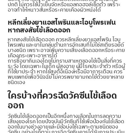
ปกติ ไม่ควรใช้น้ำเย็นจัดหรือแอลกอฮอล์เช็ดตัว เพราะ
อาจทำให้หนาวสั่นหรือระคายเคืองผิวหนังได้
หลีกเลี่ยงยาแอสไพรินและไอบูโพรเฟน
หากสงสัยไข้เลือดออก
หากสงสัยไข้เลือดออก ควรหลีกเลี่ยงยาแอสไพริน ไอบู
โพรเฟน และยาในกลุ่มต้านการอักเสบที่ไม่ใช่สเตียรอยด์
บางชนิด เพราะอาจเพิ่มความเสี่ยงเลือดออกหรือระคาย
เคืองกระเพาะอาหารได้
การซื้อยากินเองโดยไม่ทราบสาเหตุของไข้เป็นสิ่งที่ควร
ระวัง โดยเฉพาะในเด็ก ผู้สูงอายุ ผู้มีโรคประจำตัว หรือผู้
ที่ใช้ยาประจำ หากไข้สูงต่อเนื่องหรือมีอาการเตือน ควร
พบแพทย์เพื่อวินิจฉัย ไม่ควรพยายามกดไข้ด้วยยาหลาย
ชนิดเอง
ใครบ้างที่ควรฉีดวัคซีนไข้เลือด
ออก
วัคซีนไข้เลือดออกเป็นอีกหนึ่งทางเลือกในการลดความ
เสี่ยงของโรค โดยปัจจุบันมีวัคซีนที่ใช้เพื่อป้องกันไข้เลือด
ออกในบางช่วงอายุและมีข้อบ่งใช้เฉพาะตามชนิดของ
วัคซีน อย่างไรก็ตาม การฉีดวัคซีนควรได้รับการประเมิน