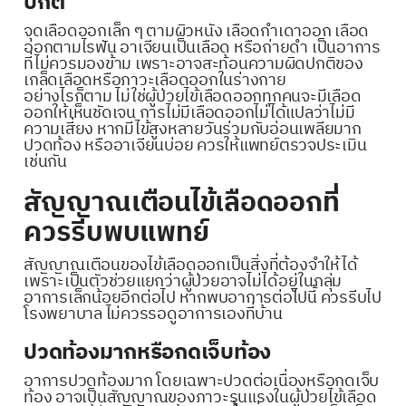
ปกติ
จุดเลือดออกเล็ก ๆ ตามผิวหนัง เลือดกำเดาออก เลือด
ออกตามไรฟัน อาเจียนเป็นเลือด หรือถ่ายดำ เป็นอาการ
ที่ไม่ควรมองข้าม เพราะอาจสะท้อนความผิดปกติของ
เกล็ดเลือดหรือภาวะเลือดออกในร่างกาย
อย่างไรก็ตาม ไม่ใช่ผู้ป่วยไข้เลือดออกทุกคนจะมีเลือด
ออกให้เห็นชัดเจน การไม่มีเลือดออกไม่ได้แปลว่าไม่มี
ความเสี่ยง หากมีไข้สูงหลายวันร่วมกับอ่อนเพลียมาก
ปวดท้อง หรืออาเจียนบ่อย ควรให้แพทย์ตรวจประเมิน
เช่นกัน
สัญญาณเตือนไข้เลือดออกที่
ควรรีบพบแพทย์
สัญญาณเตือนของไข้เลือดออกเป็นสิ่งที่ต้องจำให้ได้
เพราะเป็นตัวช่วยแยกว่าผู้ป่วยอาจไม่ได้อยู่ในกลุ่ม
อาการเล็กน้อยอีกต่อไป หากพบอาการต่อไปนี้ ควรรีบไป
โรงพยาบาล ไม่ควรรอดูอาการเองที่บ้าน
ปวดท้องมากหรือกดเจ็บท้อง
อาการปวดท้องมาก โดยเฉพาะปวดต่อเนื่องหรือกดเจ็บ
ท้อง อาจเป็นสัญญาณของภาวะรุนแรงในผู้ป่วยไข้เลือด