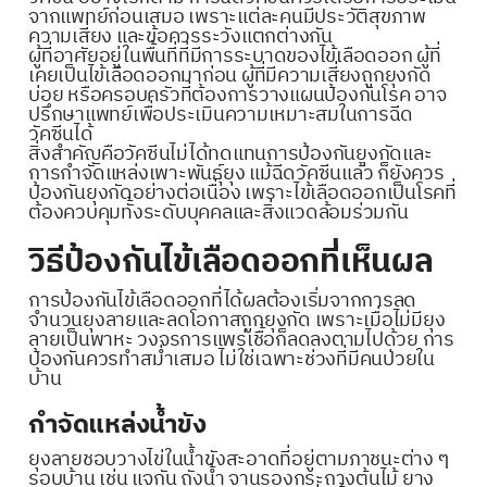
จากแพทย์ก่อนเสมอ เพราะแต่ละคนมีประวัติสุขภาพ
ความเสี่ยง และข้อควรระวังแตกต่างกัน
ผู้ที่อาศัยอยู่ในพื้นที่ที่มีการระบาดของไข้เลือดออก ผู้ที่
เคยเป็นไข้เลือดออกมาก่อน ผู้ที่มีความเสี่ยงถูกยุงกัด
บ่อย หรือครอบครัวที่ต้องการวางแผนป้องกันโรค อาจ
ปรึกษาแพทย์เพื่อประเมินความเหมาะสมในการฉีด
วัคซีนได้
สิ่งสำคัญคือวัคซีนไม่ได้ทดแทนการป้องกันยุงกัดและ
การกำจัดแหล่งเพาะพันธุ์ยุง แม้ฉีดวัคซีนแล้ว ก็ยังควร
ป้องกันยุงกัดอย่างต่อเนื่อง เพราะไข้เลือดออกเป็นโรคที่
ต้องควบคุมทั้งระดับบุคคลและสิ่งแวดล้อมร่วมกัน
วิธีป้องกันไข้เลือดออกที่เห็นผล
การป้องกันไข้เลือดออกที่ได้ผลต้องเริ่มจากการลด
จำนวนยุงลายและลดโอกาสถูกยุงกัด เพราะเมื่อไม่มียุง
ลายเป็นพาหะ วงจรการแพร่เชื้อก็ลดลงตามไปด้วย การ
ป้องกันควรทำสม่ำเสมอ ไม่ใช่เฉพาะช่วงที่มีคนป่วยใน
บ้าน
กำจัดแหล่งน้ำขัง
ยุงลายชอบวางไข่ในน้ำขังสะอาดที่อยู่ตามภาชนะต่าง ๆ
รอบบ้าน เช่น แจกัน ถังน้ำ จานรองกระถางต้นไม้ ยาง