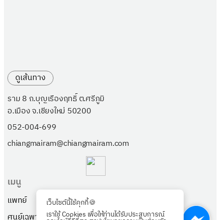
ดูเส้นทาง
ราม 8 ถ.บุญเรืองฤทธิ์ ต.ศรีภูมิ
อ.เมือง จ.เชียงใหม่ 50200
052-004-699
chiangmairam@chiangmairam.com
เมนู
แพทย์
แพ็กเกจ
เว็บไซต์นี้ใช้คุกกี้🍪
เราใช้ Cookies เพื่อให้ท่านได้รับประสบการณ์
ศูนย์เฉพาะทาง
เกี่ยวกับเรา