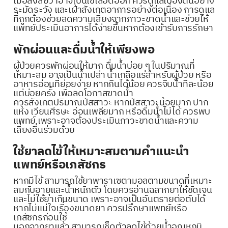
เมื่อสงสัยว่าอาจเป็นไข้เลือดออก ควรดูแลเบื้องต้นอย่าง
ระมัดระวัง และเฝ้าสังเกตอาการอย่างต่อเนื่อง การดูแล
ที่ถูกต้องช่วยลดความเสี่ยงจากภาวะขาดน้ำและช่วยให้
แพทย์ประเมินอาการได้ง่ายขึ้นหากต้องเข้ารับการรักษา
พักผ่อนและดื่มน้ำให้เพียงพอ
ผู้ป่วยควรพักผ่อนให้มาก ดื่มน้ำบ่อย ๆ ในปริมาณที่
เหมาะสม อาจเป็นน้ำเปล่า น้ำเกลือแร่สำหรับผู้ป่วย หรือ
อาหารอ่อนที่ย่อยง่าย หากกินได้น้อย ควรจิบน้ำทีละน้อย
แต่บ่อยครั้ง เพื่อลดโอกาสขาดน้ำ
ควรสังเกตปริมาณปัสสาวะ หากปัสสาวะน้อยมาก ปาก
แห้ง เวียนศีรษะ อ่อนเพลียมาก หรือดื่มน้ำไม่ได้ ควรพบ
แพทย์ เพราะอาจต้องประเมินภาวะขาดน้ำและความ
เสี่ยงอื่นร่วมด้วย
ใช้ยาลดไข้ให้เหมาะสมตามคำแนะนำ
แพทย์หรือเภสัชกร
หากมีไข้ สามารถใช้ยาพาราเซตามอลตามขนาดที่เหมาะ
สมกับอายุและน้ำหนักตัว โดยควรอ่านฉลากยาให้ชัดเจน
และไม่ใช้ยาเกินขนาด เพราะอาจเป็นอันตรายต่อตับได้
หากไม่แน่ใจเรื่องขนาดยา ควรปรึกษาแพทย์หรือ
เภสัชกรก่อนใช้
นอกจากยาแล้ว สามารถเช็ดตัวลดไข้ด้วยน้ำอุณหภูมิ