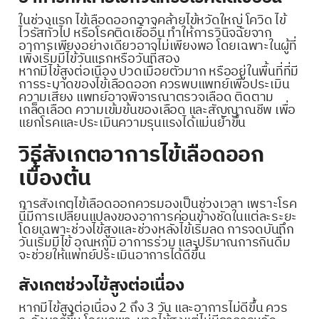
ในช่วงแรก ไข้เลือดออกอาจคล้ายไข้หวัดใหญ่ โควิด ไข้
ไวรัสทั่วไป หรือโรคติดเชื้ออื่น ทำให้การวินิจฉัยจาก
อาการเพียงอย่างเดียวอาจไม่เพียงพอ โดยเฉพาะในผู้ที่
เพิ่งเริ่มมีไข้วันแรกหรือวันที่สอง
หากมีไข้สูงต่อเนื่อง ปวดเมื่อยตัวมาก หรืออยู่ในพื้นที่ที่มี
การระบาดของไข้เลือดออก ควรพบแพทย์เพื่อประเมิน
ความเสี่ยง แพทย์อาจพิจารณาตรวจเลือด ติดตาม
เกล็ดเลือด ความเข้มข้นของเลือด และสัญญาณชีพ เพื่อ
แยกโรคและประเมินความรุนแรงได้แม่นยำขึ้น
วิธีสังเกตอาการไข้เลือดออก
เบื้องต้น
การสังเกตไข้เลือดออกควรมองเป็นช่วงเวลา เพราะโรค
นี้มีการเปลี่ยนแปลงของอาการค่อนข้างชัดในแต่ละระยะ
โดยเฉพาะช่วงไข้สูงและช่วงหลังไข้เริ่มลด การจดบันทึก
วันเริ่มมีไข้ อุณหภูมิ อาการร่วม และปริมาณการกินดื่ม
จะช่วยให้แพทย์ประเมินอาการได้ดีขึ้น
สังเกตช่วงไข้สูงต่อเนื่อง
หากมีไข้สูงต่อเนื่อง 2 ถึง 3 วัน และอาการไม่ดีขึ้น ควร