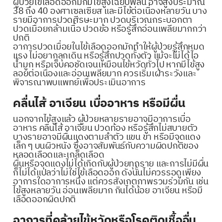
ผู้ป่วยไข้เลือดออกมักมีไข้สูงเฉียบพลัน อาจสูงประมาณ
38 ถึง 40 องศาเซลเซียส และมีไข้ต่อเนื่องหลายวัน บาง
รายมีอาการปวดศีรษะมาก ปวดบริเวณกระบอกตา
ปวดเมื่อยกล้ามเนื้อ ปวดข้อ หรือรู้สึกอ่อนเพลียมากกว่า
ปกติ
อาการปวดเมื่อยในไข้เลือดออกมักทำให้ผู้ป่วยรู้สึกหมด
แรง ไม่อยากลุกเดิน หรือรู้สึกปวดทั้งตัว แม้จะไม่ได้ไอ
น้ำมูก หรือเจ็บคอชัดเจนเหมือนไข้หวัดทั่วไป หากมีไข้สูง
ลอยต่อเนื่องและอ่อนเพลียมาก ควรเริ่มเฝ้าระวังและ
พิจารณาพบแพทย์เพื่อประเมินอาการ
คลื่นไส้ อาเจียน เบื่ออาหาร หรือมีผื่น
นอกจากไข้สูงแล้ว ผู้ป่วยหลายรายอาจมีอาการเบื่อ
อาหาร คลื่นไส้ อาเจียน ปวดท้อง หรือรู้สึกไม่สบายตัว
บางรายอาจมีผื่นแดงตามลำตัว แขน ขา หรือมีจุดแดง
เล็ก ๆ บนผิวหนัง ซึ่งอาจสัมพันธ์กับความผิดปกติของ
หลอดเลือดและเกล็ดเลือด
ผื่นหรือจุดแดงไม่ได้เกิดกับผู้ป่วยทุกราย และการไม่มีผื่น
ก็ไม่ได้แปลว่าไม่ใช่ไข้เลือดออก ดังนั้นไม่ควรรอดูเพียง
อาการใดอาการหนึ่ง แต่ควรสังเกตภาพรวมร่วมกัน เช่น
ไข้สูงหลายวัน อ่อนเพลียมาก กินได้น้อย อาเจียน หรือมี
เลือดออกผิดปกติ
อาการที่คล้ายไข้หวัดหรือโรคติดเชื้ออื่น