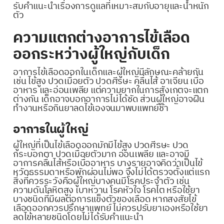
รับคำแนะนำเรื่องการดูแลที่เหมาะสมกับอายุและน้ำหนัก
ตัว
ความแตกต่างอาการไข้เลือด
ออกระหว่างผู้ใหญ่กับเด็ก
อาการไข้เลือดออกในเด็กและผู้ใหญ่มีลักษณะคล้ายกัน
เช่น ไข้สูง ปวดเมื่อยตัว ปวดศีรษะ คลื่นไส้ อาเจียน เบื่อ
อาหาร และอ่อนเพลีย แต่ความยากในการสังเกตจะแตก
ต่างกัน เด็กอาจบอกอาการไม่ได้ชัด ส่วนผู้ใหญ่อาจฝืน
ทำงานหรือกินยาลดไข้เองจนมาพบแพทย์ช้า
อาการในผู้ใหญ่
ผู้ใหญ่ที่เป็นไข้เลือดออกมักมีไข้สูง ปวดศีรษะ ปวด
กระบอกตา ปวดเมื่อยตัวมาก อ่อนเพลีย และอาจมี
อาการคลื่นไส้หรือเบื่ออาหาร บางรายอาจคิดว่าเป็นไข้
หวัดธรรมดาหรือพักผ่อนไม่พอ จึงไม่ได้ตรวจตั้งแต่แรก
สิ่งที่ควรระวังคือผู้ใหญ่บางคนมีโรคประจำตัว เช่น
ความดันโลหิตสูง เบาหวาน โรคหัวใจ โรคไต หรือใช้ยา
บางชนิดที่มีผลต่อการแข็งตัวของเลือด หากสงสัยไข้
เลือดออกควรปรึกษาแพทย์ ไม่ควรปรับยาเองหรือใช้ยา
ลดไข้หลายชนิดโดยไม่ได้รับคำแนะนำ