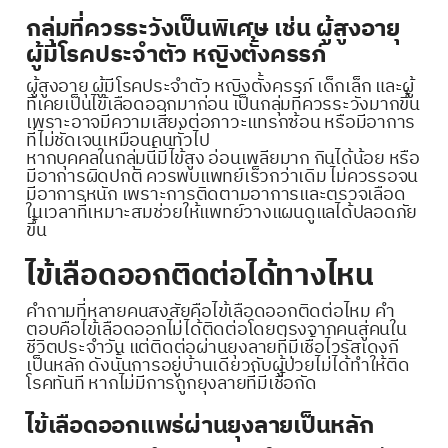
กลุ่มที่ควรระวังเป็นพิเศษ เช่น ผู้สูงอายุ
ผู้มีโรคประจำตัว หญิงตั้งครรภ์
ผู้สูงอายุ ผู้มีโรคประจำตัว หญิงตั้งครรภ์ เด็กเล็ก และผู้
ที่เคยเป็นไข้เลือดออกมาก่อน เป็นกลุ่มที่ควรระวังมากขึ้น
เพราะอาจมีความเสี่ยงต่อภาวะแทรกซ้อน หรือมีอาการ
ที่ไม่ชัดเจนเหมือนคนทั่วไป
หากบุคคลในกลุ่มนี้มีไข้สูง อ่อนเพลียมาก กินได้น้อย หรือ
มีอาการผิดปกติ ควรพบแพทย์เร็วกว่าเดิม ไม่ควรรอจน
มีอาการหนัก เพราะการติดตามอาการและตรวจเลือด
ในเวลาที่เหมาะสมช่วยให้แพทย์วางแผนดูแลได้ปลอดภัย
ขึ้น
ไข้เลือดออกติดต่อได้ทางไหน
คำถามที่หลายคนสงสัยคือไข้เลือดออกติดต่อไหม คำ
ตอบคือไข้เลือดออกไม่ได้ติดต่อโดยตรงจากคนสู่คนใน
ชีวิตประจำวัน แต่ติดต่อผ่านยุงลายที่มีเชื้อไวรัสเดงกี
เป็นหลัก ดังนั้นการอยู่บ้านเดียวกับผู้ป่วยไม่ได้ทำให้ติด
โรคทันที หากไม่มีการถูกยุงลายที่มีเชื้อกัด
ไข้เลือดออกแพร่ผ่านยุงลายเป็นหลัก