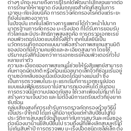
ต่างๆ มักจะหมายถึงการที่โรคได้พัฒนาไปไกลจนยากต่อ
การรักษาให้หายขาด ดังนั้นกุญแจสำคัญที่สุดในการ
เอาชนะภัยเงียบนี้คือ การตรวจคัดกรองโรคตั้งแต่ระยะ
ที่ยังไม่แสดงอาการ
ในปัจจุบัน เทคโนโลยีทางการแพทย์ได้ก้าวหน้าไปมาก
มาตรฐานการคัดกรอง มะเร็งปอด ที่ได้รับการยอมรับ
ทั่วโลกและมีประสิทธิภาพสูงสุดคือ การตรวจเอกซเรย์
คอมพิวเตอร์ปอดแบบใช้รังสีต่ำ เทคโนโลยีนี้เป็น
นวัตกรรมที่ถูกออกแบบมาเพื่อสร้างภาพสแกนสามมิติ
ของปอดที่มีความคมชัดและละเอียดสูงมาก โดยใช้
ปริมาณรังสีที่น้อยกว่าการเอกซเรย์คอมพิวเตอร์ทั่วไป
หลายเท่าตัว
ความละเอียดของภาพสแกนนี้ช่วยให้รังสีแพทย์สามารถ
ค้นหาจุดผิดปกติ หรือก้อนเนื้อขนาดเล็กจิ๋วที่ซ่อนเร้นอยู่
ตามซอกหลืบของเนื้อเยื่อปอดได้อย่างแม่นยำ ซึ่ง
เป็นการตรวจพบในระยะแรกเริ่มที่การเอกซเรย์ปอด
แบบแผ่นฟิล์มธรรมดาไม่สามารถมองเห็นได้ ขั้นตอน
การตรวจนี้มีความปลอดภัยสูง ใช้เวลาเพียงไม่กี่นาที ไม่
สร้างความเจ็บปวด และไม่ต้องมีการเตรียมตัวที่ยุ่งยาก
ซับซ้อน
กลุ่มเสี่ยงสูงที่ควรเข้ารับการตรวจคัดกรองด้วยวิธีนี้
เป็นประจำทุกปี ได้แก่ ผู้ที่มีอายุตั้งแต่ห้าสิบปีขึ้นไปที่มี
ประวัติการสูบบุหรี่จัดเทียบเท่ากับการสูบวันละหนึ่งซอง
ต่อเนื่องมานานยี่สิบปีขึ้นไป รวมถึงผู้ที่เพิ่งเลิกสูบบุหรี่ได้
ไม่เกินสิบห้าปี การตรวจพบ มะเร็งปอดชนิดเซลล์เล็ก ตั้ง