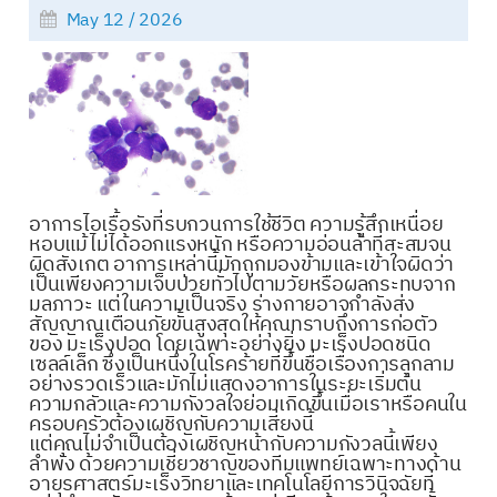
May 12 / 2026
อาการไอเรื้อรังที่รบกวนการใช้ชีวิต ความรู้สึกเหนื่อย
หอบแม้ไม่ได้ออกแรงหนัก หรือความอ่อนล้าที่สะสมจน
ผิดสังเกต อาการเหล่านี้มักถูกมองข้ามและเข้าใจผิดว่า
เป็นเพียงความเจ็บป่วยทั่วไปตามวัยหรือผลกระทบจาก
มลภาวะ แต่ในความเป็นจริง ร่างกายอาจกำลังส่ง
สัญญาณเตือนภัยขั้นสูงสุดให้คุณทราบถึงการก่อตัว
ของ มะเร็งปอด โดยเฉพาะอย่างยิ่ง มะเร็งปอดชนิด
เซลล์เล็ก ซึ่งเป็นหนึ่งในโรคร้ายที่ขึ้นชื่อเรื่องการลุกลาม
อย่างรวดเร็วและมักไม่แสดงอาการในระยะเริ่มต้น
ความกลัวและความกังวลใจย่อมเกิดขึ้นเมื่อเราหรือคนใน
ครอบครัวต้องเผชิญกับความเสี่ยงนี้
แต่คุณไม่จำเป็นต้องเผชิญหน้ากับความกังวลนี้เพียง
ลำพัง ด้วยความเชี่ยวชาญของทีมแพทย์เฉพาะทางด้าน
อายุรศาสตร์มะเร็งวิทยาและเทคโนโลยีการวินิจฉัยที่