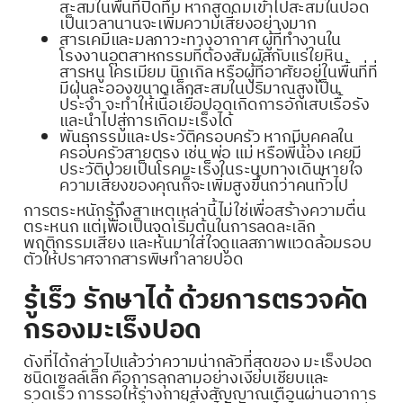
สะสมในพื้นที่ปิดทึบ หากสูดดมเข้าไปสะสมในปอด
เป็นเวลานานจะเพิ่มความเสี่ยงอย่างมาก
สารเคมีและมลภาวะทางอากาศ ผู้ที่ทำงานใน
โรงงานอุตสาหกรรมที่ต้องสัมผัสกับแร่ใยหิน
สารหนู โครเมียม นิกเกิล หรือผู้ที่อาศัยอยู่ในพื้นที่ที่
มีฝุ่นละอองขนาดเล็กสะสมในปริมาณสูงเป็น
ประจำ จะทำให้เนื้อเยื่อปอดเกิดการอักเสบเรื้อรัง
และนำไปสู่การเกิดมะเร็งได้
พันธุกรรมและประวัติครอบครัว หากมีบุคคลใน
ครอบครัวสายตรง เช่น พ่อ แม่ หรือพี่น้อง เคยมี
ประวัติป่วยเป็นโรคมะเร็งในระบบทางเดินหายใจ
ความเสี่ยงของคุณก็จะเพิ่มสูงขึ้นกว่าคนทั่วไป
การตระหนักรู้ถึงสาเหตุเหล่านี้ไม่ใช่เพื่อสร้างความตื่น
ตระหนก แต่เพื่อเป็นจุดเริ่มต้นในการลดละเลิก
พฤติกรรมเสี่ยง และหันมาใส่ใจดูแลสภาพแวดล้อมรอบ
ตัวให้ปราศจากสารพิษทำลายปอด
รู้เร็ว รักษาได้ ด้วยการตรวจคัด
กรองมะเร็งปอด
ดังที่ได้กล่าวไปแล้วว่าความน่ากลัวที่สุดของ มะเร็งปอด
ชนิดเซลล์เล็ก คือการลุกลามอย่างเงียบเชียบและ
รวดเร็ว การรอให้ร่างกายส่งสัญญาณเตือนผ่านอาการ