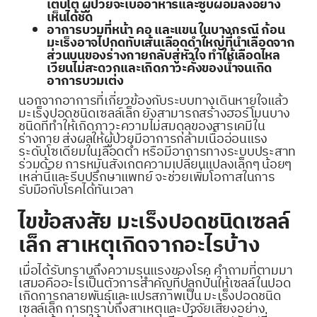
เติบโต ผู้ป่วยจะเบื่ออาหารและซูบผอมลงอย่าง
เห็นได้ชัด
อาการบวมที่หน้า คอ และแขน ในบางกรณี ก้อน
มะเร็งอาจไปกดทับเส้นเลือดดำใหญ่ที่นำเลือดจาก
ส่วนบนของร่างกายกลับสู่หัวใจ ทำให้เลือดไหล
เวียนไม่สะดวกและเกิดภาวะคั่งของน้ำจนเกิด
อาการบวมเต่ง
นอกจากอาการที่เกี่ยวข้องกับระบบทางเดินหายใจแล้ว
มะเร็งปอดชนิดเซลล์เล็ก ยังสามารถสร้างฮอร์โมนบาง
ชนิดที่ทำให้เกิดภาวะความไม่สมดุลของสารเคมีใน
ร่างกาย ส่งผลให้ผู้ป่วยมีอาการกล้ามเนื้ออ่อนแรง
ระดับโซเดียมในเลือดต่ำ หรือมีอาการทางระบบประสาท
ร่วมด้วย การหมั่นสังเกตความเปลี่ยนแปลงเล็กๆ น้อยๆ
เหล่านี้และรีบปรึกษาแพทย์ จะช่วยเพิ่มโอกาสในการ
รับมือกับโรคได้ทันเวลา
ไขข้อสงสัย มะเร็งปอดชนิดเซลล์
เล็ก สาเหตุเกิดจากอะไรบ้าง
เมื่อได้รับทราบถึงความรุนแรงของโรค คำถามที่ตามมา
เสมอคืออะไรเป็นตัวการสำคัญที่ปลุกปั่นให้เซลล์ในปอด
เกิดการกลายพันธุ์และแปรสภาพเป็น มะเร็งปอดชนิด
เซลล์เล็ก การทราบถึงสาเหตุและปัจจัยเสี่ยงอย่าง