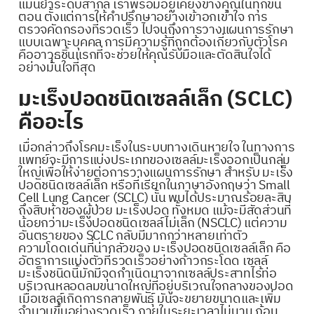
แม่นยำระดับสากล เราพร้อมอยู่เคียงข้างคุณในทุกขั้น
ตอน ตั้งแต่การให้คำปรึกษาอย่างเข้าอกเข้าใจ การ
ตรวจคัดกรองที่รวดเร็ว ไปจนถึงการวางแผนการรักษา
แบบเฉพาะบุคคล การมีความรู้ที่ถูกต้องเกี่ยวกับตัวโรค
คืออาวุธชิ้นแรกที่จะช่วยให้คุณรับมือและตัดสินใจได้
อย่างมั่นใจที่สุด
มะเร็งปอดชนิดเซลล์เล็ก (SCLC)
คืออะไร
เมื่อกล่าวถึงโรคมะเร็งในระบบทางเดินหายใจ ในทางการ
แพทย์จะมีการแบ่งประเภทของเซลล์มะเร็งออกเป็นกลุ่ม
ใหญ่เพื่อให้ง่ายต่อการวางแผนการรักษา สำหรับ มะเร็ง
ปอดชนิดเซลล์เล็ก หรือที่เรียกในภาษาอังกฤษว่า Small
Cell Lung Cancer (SCLC) นั้น พบได้ประมาณร้อยละสิบ
ถึงสิบห้าของผู้ป่วย มะเร็งปอด ทั้งหมด แม้จะมีสัดส่วนที่
น้อยกว่ามะเร็งปอดชนิดเซลล์ไม่เล็ก (NSCLC) แต่ความ
อันตรายของ SCLC กลับมีมากกว่าหลายเท่าตัว
ความโดดเด่นที่น่ากลัวของ มะเร็งปอดชนิดเซลล์เล็ก คือ
อัตราการแบ่งตัวที่รวดเร็วอย่างก้าวกระโดด เซลล์
มะเร็งชนิดนี้มักมีจุดกำเนิดมาจากเซลล์ประสาทไร้ท่อ
บริเวณหลอดลมขนาดใหญ่ที่อยู่บริเวณใจกลางของปอด
เมื่อเซลล์เกิดการกลายพันธุ์ มันจะขยายขนาดและเพิ่ม
จำนวนขึ้นอย่างรวดเร็ว ภายในระยะเวลาไม่นาน ก้อน