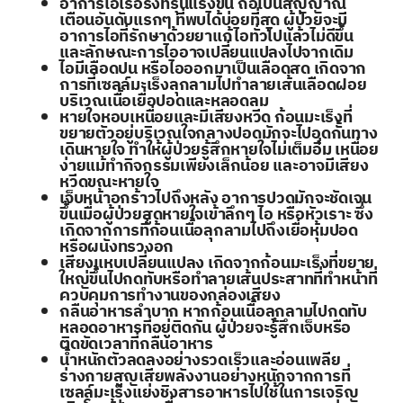
อาการไอเรื้อรังที่รุนแรงขึ้น ถือเป็นสัญญาณ
เตือนอันดับแรกๆ ที่พบได้บ่อยที่สุด ผู้ป่วยจะมี
อาการไอที่รักษาด้วยยาแก้ไอทั่วไปแล้วไม่ดีขึ้น
และลักษณะการไออาจเปลี่ยนแปลงไปจากเดิม
ไอมีเลือดปน หรือไอออกมาเป็นเลือดสด เกิดจาก
การที่เซลล์มะเร็งลุกลามไปทำลายเส้นเลือดฝอย
บริเวณเนื้อเยื่อปอดและหลอดลม
หายใจหอบเหนื่อยและมีเสียงหวีด ก้อนมะเร็งที่
ขยายตัวอยู่บริเวณใจกลางปอดมักจะไปอุดกั้นทาง
เดินหายใจ ทำให้ผู้ป่วยรู้สึกหายใจไม่เต็มอิ่ม เหนื่อย
ง่ายแม้ทำกิจกรรมเพียงเล็กน้อย และอาจมีเสียง
หวีดขณะหายใจ
เจ็บหน้าอกร้าวไปถึงหลัง อาการปวดมักจะชัดเจน
ขึ้นเมื่อผู้ป่วยสูดหายใจเข้าลึกๆ ไอ หรือหัวเราะ ซึ่ง
เกิดจากการที่ก้อนเนื้อลุกลามไปถึงเยื่อหุ้มปอด
หรือผนังทรวงอก
เสียงแหบเปลี่ยนแปลง เกิดจากก้อนมะเร็งที่ขยาย
ใหญ่ขึ้นไปกดทับหรือทำลายเส้นประสาทที่ทำหน้าที่
ควบคุมการทำงานของกล่องเสียง
กลืนอาหารลำบาก หากก้อนเนื้อลุกลามไปกดทับ
หลอดอาหารที่อยู่ติดกัน ผู้ป่วยจะรู้สึกเจ็บหรือ
ติดขัดเวลาที่กลืนอาหาร
น้ำหนักตัวลดลงอย่างรวดเร็วและอ่อนเพลีย
ร่างกายสูญเสียพลังงานอย่างหนักจากการที่
เซลล์มะเร็งแย่งชิงสารอาหารไปใช้ในการเจริญ