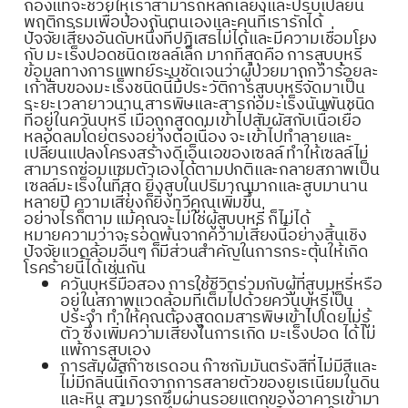
ถ่องแท้จะช่วยให้เราสามารถหลีกเลี่ยงและปรับเปลี่ยน
พฤติกรรมเพื่อป้องกันตนเองและคนที่เรารักได้
ปัจจัยเสี่ยงอันดับหนึ่งที่ปฏิเสธไม่ได้และมีความเชื่อมโยง
กับ มะเร็งปอดชนิดเซลล์เล็ก มากที่สุดคือ การสูบบุหรี่
ข้อมูลทางการแพทย์ระบุชัดเจนว่าผู้ป่วยมากกว่าร้อยละ
เก้าสิบของมะเร็งชนิดนี้มีประวัติการสูบบุหรี่จัดมาเป็น
ระยะเวลายาวนาน สารพิษและสารก่อมะเร็งนับพันชนิด
ที่อยู่ในควันบุหรี่ เมื่อถูกสูดดมเข้าไปสัมผัสกับเนื้อเยื่อ
หลอดลมโดยตรงอย่างต่อเนื่อง จะเข้าไปทำลายและ
เปลี่ยนแปลงโครงสร้างดีเอ็นเอของเซลล์ ทำให้เซลล์ไม่
สามารถซ่อมแซมตัวเองได้ตามปกติและกลายสภาพเป็น
เซลล์มะเร็งในที่สุด ยิ่งสูบในปริมาณมากและสูบมานาน
หลายปี ความเสี่ยงก็ยิ่งทวีคูณเพิ่มขึ้น
อย่างไรก็ตาม แม้คุณจะไม่ใช่ผู้สูบบุหรี่ ก็ไม่ได้
หมายความว่าจะรอดพ้นจากความเสี่ยงนี้อย่างสิ้นเชิง
ปัจจัยแวดล้อมอื่นๆ ก็มีส่วนสำคัญในการกระตุ้นให้เกิด
โรคร้ายนี้ได้เช่นกัน
ควันบุหรี่มือสอง การใช้ชีวิตร่วมกับผู้ที่สูบบุหรี่หรือ
อยู่ในสภาพแวดล้อมที่เต็มไปด้วยควันบุหรี่เป็น
ประจำ ทำให้คุณต้องสูดดมสารพิษเข้าไปโดยไม่รู้
ตัว ซึ่งเพิ่มความเสี่ยงในการเกิด มะเร็งปอด ได้ไม่
แพ้การสูบเอง
การสัมผัสก๊าซเรดอน ก๊าซกัมมันตรังสีที่ไม่มีสีและ
ไม่มีกลิ่นนี้เกิดจากการสลายตัวของยูเรเนียมในดิน
และหิน สามารถซึมผ่านรอยแตกของอาคารเข้ามา