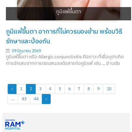
ภูมิแพ้ขึ้นตา
ภูมิแพ้ขึ้นตา อาการที่ไม่ควรมองข้าม พร้อมวิธี
รักษาและป้องกัน
09 มิถุนายน 2569
ภูมิแพ้ขึ้นตา หรือ Allergic conjunctivitis คือภาวะที่เยื่อบุตาเกิด
การอักเสบจากการตอบสนองต่อสารก่อภูมิแพ้ เช่น ...
อ่านต่อ
‹
1
2
3
4
5
6
7
8
9
10
...
43
44
›