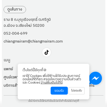
ดูเส้นทาง
ราม 8 ถ.บุญเรืองฤทธิ์ ต.ศรีภูมิ
อ.เมือง จ.เชียงใหม่ 50200
052-004-699
chiangmairam@chiangmairam.com
เมนู
แพทย์
แพ็กเกจ
เว็บไซต์นี้ใช้คุกกี้🍪
เราใช้ Cookies เพื่อให้ท่านได้รับประสบการณ์
ศูนย์เฉพาะทาง
เกี่ยวกับเรา
ออนไลน์ที่ดีที่สุด สรุปนโยบายความเป็นส่วนตัว
และ Cookies
อ่านเพิ่มเติมได้ที่นี่
บริการสำหรับผู้ป่วย
ตรวจสุขภาพลูกค้าองค์กร
ยอมรับ
ไม่ยอมรับ
© 2024 Chiangmai Ram Hospital All rights reserved.
นโยบายความเป็นส่วนตัว
เงื่อนไขและข้อกำหนด
นโยบายคุกกี้