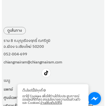
ดูเส้นทาง
ราม 8 ถ.บุญเรืองฤทธิ์ ต.ศรีภูมิ
อ.เมือง จ.เชียงใหม่ 50200
052-004-699
chiangmairam@chiangmairam.com
เมนู
แพทย์
แพ็กเกจ
เว็บไซต์นี้ใช้คุกกี้🍪
เราใช้ Cookies เพื่อให้ท่านได้รับประสบการณ์
ศูนย์เฉพาะทาง
เกี่ยวกับเรา
ออนไลน์ที่ดีที่สุด สรุปนโยบายความเป็นส่วนตัว
และ Cookies
อ่านเพิ่มเติมได้ที่นี่
บริการสำหรับผู้ป่วย
ตรวจสุขภาพลูกค้าองค์กร