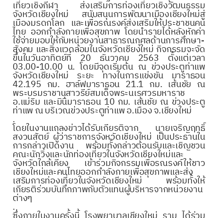
เที่ยวเชิงกีฬา ส่งเสริมการท่องเที่ยวเชิงวัฒนธรรม
จังหวัดเชียงใหม่ สนับสนุนการพัฒนาเมืองเชียงใหม่สู่
เมืองมรดกโลก และเพื่อรณรงค์ส่งเสริมให้ประชาชนคน
ไทย ออกกำลังกายเพื่อสุขภาพ โดยนำรายได้หลังหักค่า
ใช้จ่ายมอบให้กับหน่วยงานสาธารณกุศลด้านการศึกษา-
สังคม และสิ่งแวดล้อมในจังหวัดเชียงใหม่ กิจกรรมจะจัด
ขึ้นในวันอาทิตย์ที่ 20 ธันวาคม 2563 ตั้งแต่เวลา
03.00-10.00 น. โดยมีจุดเริ่มต้น ณ ข่วงประตูท่าแพ
จังหวัดเชียงใหม่ ระยะ ทางในการแข่งขัน มาราธอน
42.195 กม. ฮาล์ฟมาราธอน 21.1 กม. เส้นชัย ณ
พระบรมราชานุสาวรีย์สมเด็จพระนเรศวรมหาราช
อ.แม่ริม และมินิมาราธอน 10 กม. เส้นชัย ณ ข่วงประตู
ท่าแพ ณ บริเวณข่วงประตูท่าแพ อ.เมือง จ.เชียงใหม่
.
โดยในงานแถลงข่าวได้รับเกียรติจาก นายเจริญฤทธิ์
สงวนสัตย์ ผู้ว่าราชการจังหวัดเชียงใหม่ เป็นประธานใน
การกล่าวเปิดงาน พร้อมทั้งกล่าวต้อนรับและเชิญชวน
คณะนักวิ่งและนักท่องเที่ยวในจังหวัดเชียงใหม่และ
จังหวัดใกล้เคียง เข้าร่วมกิจกรรมเพื่อรณรงค์ให้ชาว
เชียงใหม่และคนไทยออกกำลังกายเพื่อสุขภาพและส่ง
เสริมการท่องเที่ยวในจังหวัดเชียงใหม่ พร้อมทั้งให้
เกียรติร่วมบันทึกภาพกับตัวแทนผู้บริหารจากหน่วยงาน
ต่างๆ
.
ซึ่งภายในงานครั้งนี้ โรงพยาบาลเชียงใหม่ ราม ได้ร่วม