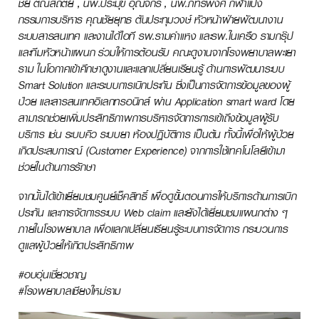
ชัย ตัณสถิตย์ , นพ.ประมุข อุณจักร , นพ.ภัทรพงศ์ กีฬาแปง
กรรมการบริหาร คุณชัยยุทธ ตันประทุมวงษ์ หัวหน้าฝ่ายพัฒนางาน
ระบบสารสนเทศ และงานได้ไอที รพ.รามคำแหง และรพ.ในเครือ รามกรุ๊ป
และทีมหัวหน้าแผนก ร่วมให้การต้อนรับ คณะดูงานจากโรงพยาบาลพะเยา
ราม ในโอกาศเข้าศึกษาดูงานและแลกเปลี่ยนเรียนรู้ ด้านการพัฒนาระบบ
Smart Solution และระบบการเบิกประกัน
ซึ่งเป็นการจัดการข้อมูลของผู้
ป่วย และสารสนเทศอิเลกทรอนิกส์ ผ่าน Application smart ward โดย
สามารถช่วยเพิ่มประสิทธิภาพการบริหารจัดการการเข้าถึงข้อมูลผู้รับ
บริการ เช่น ระบบคิว ระบบยา ห้องปฏิบัติการ เป็นต้น
ทั้งนี้เพื่อให้ผู้ป่วย
เกิดประสบการณ์ (Customer Experience) จากการใช้เทคโนโลยีเข้ามา
ช่วยในด้านการรักษา
จากนั้นได้เข้าเยี่ยมชมศูนย์เช็คสิทธิ์ เพื่อดูขั้นตอนการให้บริการด้านการเบิก
ประกัน และการจัดการระบบ Web claim และยังได้เยี่ยมชมแผนกต่าง ๆ
ภายในโรงพยาบาล เพื่อแลกเปลี่ยนเรียนรู้ระบบการจัดการ กระบวนการ
ดูแลผู้ป่วยให้เกิดประสิทธิภาพ
#อบอุ่นเชี่ยวชาญ
#โรงพยาบาลเชียงใหม่ราม