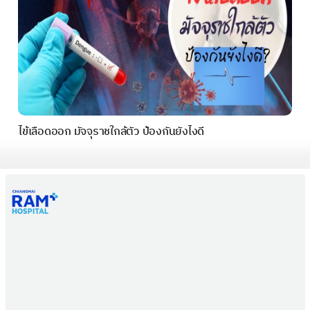
ไข้เลือดออก มัจจุราชใกล้ตัว ป้องกันยังไงดี