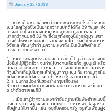
January 22 / 2018
มีการเก็บสถิติแล้วพบว่าคนที่เหงาจะเกิดโรคได้เช่นกัน
เช่น โรคหัวใจซึ่งเป็นมากกว่าคนปกติได้ถึง 29 % และยัง
อาจจะเป็นโรคสมองที่เกี่ยวกับการขาดเลือดเพิ่มขึ้น
มากกว่าคนปกติ 32 % ซึ่งโรคทั้งสองนี้น่ากลัวมา เพราะ
อาจทำให้พิการและอันตรายถึงชีวิตได้ จึงทำให้เกิดการ
วิจัยและศึกษาว่าทำไมความเหงาถึงเป็นเป็นพิษร้ายได้
มากขนาดนั้นจึงพบว่า
1. เกิดจากพฤติกรรมของคนเปลี่ยนไป กล่าวคือบางคน
นั่งซึมไม่มีชีวิตชีวา จนทำให้บางคนเลือกที่จะสูบบุหรี่ หรือ
สูบอยู่แล้วก็จะสูบจัดมากขึ้น บางคนนั้นเน้นทานอาหาร
ทานมากเกินไปไม่ถูกหลักโภชนาการ เช่น กินหวานมากหิน
แป้งมากเกินไปจนอาจจะทำให้เกิดโรคอ้วนตามมาได้
2. ระบบการป้องกันของร่างกายเสื่อมลง
3. มีความผิดปกติทางจิตเพิ่มขึ้น บางรายรุนแรงถึงกับ
จะฆ่าตัวตายเลยก็มี
เมื่อเรารู้ว่าความเหงาทำอันตรายเป็นพิษร้ายแบบนี้
ดังนั้นเราควรต้องขจัดความเหงา โดยการพบปสังสรรค์
กับผู้คนให้มากขึ้น เช่น อยู่กับครอบครัว อยู่กับเพื่อนฝูง