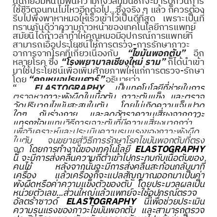
นั้นก็ย่อมหนีไม่พ้นความกังวลที่มันชักจะมารบกวนการ
ใช้ชีวิตจนทนไม่ไหวอีกต่อไป...ซึ่งจริง ๆ แล้ว ก็ควรต้อง
รีบไปพึ่งพาหาหมอให้เร็วเข้าไว้เป็นดีที่สุด เพราะเป็นที่
ทราบกันดีว่าความก้าวหน้าของเทคโนโลยีการแพทย์
สมัยนี้ได้ก้าวล้ำทำให้คุณหมอมีอุปกรณ์การแพทย์ที่
สามารถเอื้อประโยชน์ให้การตรวจ-การรักษาภาวะ
อาการจากโรคที่เกี่ยวเนื่องกับ
“ไขมันพอกตับ”
อีก
หลายโรค ซึ่ง
“โรงพยาบาลเชียงใหม่ ราม”
ก็ได้นำเข้า
มาใช้ประโยชน์เพื่อเพิ่มศักยภาพให้แก่การตรวจ-รักษา
โดย
“คุณหมอปรเมศวร์”
อธิบายว่า
“...
ELASTOGRAPHY
เป็นเทคโนโลยีที่ช่วยในการ
ตรวจหา
ภาวะพังผืดในเนื้อตับ ภาวะตับแข็ง และตรวจ
วัดปริมาณไขมันสะสมในตับ โดยไม่เกิดความเจ็บปวด
ใดๆ กับร่างกาย และลดอัตราความเสี่ยงจากภาวะ
แทรกซ้อน
แทนวิธีการเจาะตับที่มีความเสี่ยงมากกว่า
เพื่อวิเคราะห์และประเมินความรุนแรงของภาวะพังผืด
ในตับ จนขยายสู่วิธีการรักษาโรคไขมันพอกตับที่ตรง
จุด
โดยการทำงานของเทคโนโลยี
ELASTOGRAPHY
นี้ จะมีการส่งคลื่นความถี่ต่ำเข้าไปกระทบกับเนื้อตับของ
คนไข้ หลังจากนั้นจะมีการส่งคลื่นสะท้อนกลับมาที่
เครื่อง แล้วเครื่องก็จะแปลสัญญาณออกมาเป็นค่า
พังผืดหรือค่าความแข็งตัวของตับ โดยประมวลผลเป็น
หน่วยตัวเลข...ส่วนใหญ่แล้วแพทย์จะใช้อุปกรณ์ตรวจ
อัลตร้าซาวด์
ELASTOGRAPHY
นี้เพื่อช่วยประเมิน
ความรุนแรงของภาวะไขมันพอกตับ และสามารถตรวจ