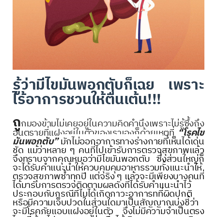
รู้ว่ามีไขมันพอกตับก็เฉย เพราะ
ไร้อาการชวนให้ตื่นเต้น
!!!
ถู
กมองข้ามไม่เคยอยู่ในความคิดคำนึงเพราะไม่รู้ซึ้งถึง
อันตรายที่แฝงอยู่ในตัวของเราเองก็ด้วยเหตุที่
“โรคไข
มันพอกตับ”
มักไม่ออกอาการทางร่างกาย
ที่เห็นได้เด่น
ชัด แม้ว่าหลาย ๆ คนที่ไปเข้ารับการตรวจสุขภาพแล้ว
จึงทราบจากคุณหมอว่ามีไขมันพอกตับ ซึ่งส่วนใหญ่ก็
จะได้รับคำแนะนำให้ควบคุมคุมอาหารรวมทั้งแนะนำให้
ตรวจสุขภาพซ้ำทุกปี แต่จริง ๆ แล้วจะมีเพียงบางคนที่
ได้มารับการตรวจติดตามผลดังที่ได้รับคำแนะนำไว้
ประกอบกับกรณีที่ไมได้เกิดภาวะอาการทที่ผิดปกติ
หรือมีความเจ็บปวดในส่วนใดมาเป็นสัญญาณบ่งชี้ว่า
จะมีโรคภัยแอบแฝงอยู่ในตัว จึงไม่มีความจำเป็นตรง