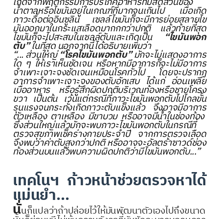
เกิดจากพฤติกรรมการบริโภคอาหารที่มีสัดส่วนของ
น้ำตาลหรือไขมันอยู่ในเกณฑ์ที่มากจนเกินไป เมื่อเกิด
ภาวะดื้อต่ออินซูลิน เซลล์ไขมันก็จะมีการย่อยสลายไข
มันออกมาในกระแสเลือดมากกกว่าปกติ แล้วท้ายที่สุด
ไขมันก็จะไปสะสมในเซลล์ตับและเกิดเป็น
“ไขมันพอก
ตับ”
ในที่สุด นอกจากนี้ได้อธิบายเพิ่มว่า
“...
ส่วนใหญ่
“โรคไขมันพอกตับ”
มักจะไม่แสดงอาการ
ใด ๆ ให้เราเห็นชัดเจน หรือหากมีอาการก็จะไม่มีอาการ
จำเพาะเจาะจงชัดเจนเหมือนโรคทั่วไป โดยจะปรากฏ
อาการจำเพาะเจาะจงของตับอักเสบ ได้แก่ อ่อนเพลีย
เบื่ออาหาร หรือรู้สึกผิดปกติบริเวณท้องหรือชายโครง
ขวา เป็นต้น เว้นแต่กรณีที่ภาวะไขมันพอกตับไปไกลขั้น
รุนแรงจนกระทั่งเกิดภาวะตับแข็งแล้ว จึงอาจมีอาการ
ตัวเหลือง ตาเหลือง มีขาบวม หรืออาจมีน้ำในช่องท้อง
ซึ่งส่วนใหญ่แล้วมักจะพบภาวะไขมันพอกตับในกรณีที่
ตรวจสุขภาพเช็คร่างกายประจำปี จากการตรวจเลือด
จึงพบว่าค่าตับสูงกว่าปกติ หรืออาจจะอัลตร้าซาวด์ช่อง
ท้องส่วนบนแล้วพบความผิดปกติว่ามีไขมันพอกตับ...”
เทคโนฯ ก้าวหน้าช่วยตรวจหาได้
แม่นยำ...
นั่
นก็แปลว่าถ้าปล่อยไว้ให้มันพัฒนาตัวเองไปถึงขนาด