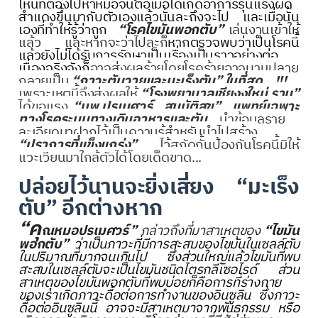
ไหนที่ต้องไปหาหมอจนต่อเมื่อได้เกิดอาการรุนแรงผิด
สำแดงขึ้นมากับตัวเองแล้วนั่นละถึงจะไป และเมื่อนั้น
เองที่ทำให้รู้ว่าถูก
“โรคไขมันพอกตับ”
เล่นงานเข้าให้
แล้ว และหากจะว่าไปละก็
หากตรวจพบว่าเป็นโรคนี้
แล้วยังไม่ได้รับการรักษาเป็นเรื่องเป็นราวอย่างต่อ
เนื่องจริงจังก็
อาจส่งผลร้ายโดยโรคร้ายอาจบานปลาย
กลายเป็น
“ภาวะตับวายและมะเร็งตับ”
ในที่สุด...
!!!
เพราะเหตุนี้จึงส่งผลให้
“โรงพยาบาลเชียงงใหม่ ราม”
ได้ขอแรง
“นพ.ปรเมศวร์ สมบัติสุข”...แพทย์เฉพาะ
ทางโรคระบบทางเดินอาหารและตับ...
นำข้อมูลราย
ละเอียดมาฝากไว้เป็นความรู้สำหรับนำไปสร้าง
“ปราการที่แข็งแกร่ง”
ไว้สกัดกั้นป้องกันโรคนี้มิให้
แวะเวียนมาใกล้ตัวได้โดยเด็ดขาด...
ปล่อยไว้นานจะยิ่งเสี่ยง “มะเร็ง
ตับ” อีกต่างหาก
“คุ
ณหมอปรเมศวร์”
กล่าวถึงที่มาสาเหตุของ
“ไขมัน
พอกตับ”
ว่าเป็นภาวะที่มีการสะสมของไขมันในเซลล์ตับ
ในปริมาณที่มากจนเกินไป ซึ่งส่วนใหญ่แล้วไขมันที่พบ
สะสมในเซลล์ตับจะเป็นไขมันชนิดไตรกลีเซอไรด์ ส่วน
สาเหตุของไขมันพอกตับที่พบบ่อยก็คือการที่ร่างกาย
ของเราเกิดภาวะดื้อต่อการทำงานของอินซูลิน ซึ่งภาวะ
ดื้อต่ออินซูลินนี้ อาจจะมีสาเหตุมาจากพันธุกรรม หรือ