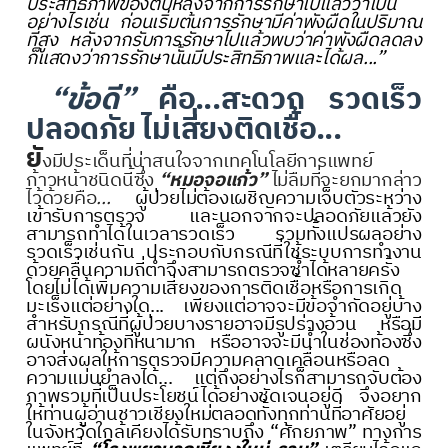
ประสิทธิภาพของตับหลังจากการรักษาไปแล้วว่าเป็น
อย่างไรเช่น ก่อนเริ่มต้นการรักษามีค่าพังผืดในปริมาณ
ที่สูง หลังจากรับการรักษาไปแล้วพบว่าค่าพังผืดลดลง
ก็แสดงว่าการรักษานั้นมีประสิทธิภาพและได้ผล...”
“ข้อดี”
คือ...สะดวก รวดเร็ว
ปลอดภัย ไม่เสี่ยงติดเชื้อ...
ยั
งมีประเด็นที่น่าสนใจจากเทคโนโลยีการแพทย์
ก้าวหน้าชนิดนี้ซึ่ง
“หมอจอแก้ว”
ไม่ลืมที่จะยกมากล่าว
ไว้ด้วยคือ
...
ผู้ป่วยไม่ต้องเผชิญความเจ็บตัวระหว่าง
เข้ารับการตรวจ และนอกจากจะปลอดภัยแล้วยัง
สามารถทำได้ในเวลารวดเร็ว รวมทั้งแปรผลอย่าง
รวดเร็วเช่นกัน ประกอบกับกรณีที่ใช้ระบบการทำงาน
ด้วยคลื่นความถี่ต่ำจึงสามารถตรวจซ้ำได้หลายครั้ง
โดยไม่ได้เพิ่มความเสี่ยงของการติดเชื้อหรือการเกิด
มะเร็งแต่อย่างใด... เพียงแต่อาจจะมีข้อจำกัดอยู่บ้าง
สำหรับกรณีที่ผู้ป่วยบางรายอาจมีรูปร่างอ้วน หรือมี
ผนังหน้าท้องที่หนามาก หรืออาจจะมีน้ำในช่องท้องซึ่ง
อาจส่งผลให้การตรวจมีความคลาดเคลื่อนหรือลด
ความแม่นยำลงได้... แต่ถึงอย่างไรก็สามารถจับต้อง
ภาพรวมที่เป็นประโยชน์ได้อย่างชัดเจนอยู่ดี จึงอยาก
ให้ท่านผู้อ่านชาวเชียงใหม่ตลอดทั้งทุกท่านที่อาศัยอยู่
ในจังหวัดใกล้เคียงได้รับทราบถึง “ศักยภาพ” ทางการ