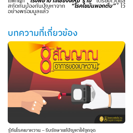
แพทย์ที่
“โรงพยาบาลเชียงงใหม่ ราม”
เตรียมไว้ดูแล
สกัดกั้นป้องกันปัญหาจาก
“โรคไขมันพอกตับ”
ไว้
อย่างพร้อมมูลแล้ว
บทความที่เกี่ยวข้อง
รู้ทันโรคเบาหวาน – รีบรักษาแก้ปัญหาให้ถูกจุด