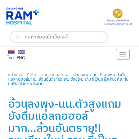
Toggle
ไทย
ENG
navigat
หน้าแรก
มีเดีย
บทความสุขภาพ
อ้วนลงพุง-นน.ตัวสูงแถมยังดื่ม
แอลกอฮอล์มาก...ล้วนอันตราย!! รพ.เชียงใหม่ ราม ชี้เป็นกลุ่มเสี่ยงภัย “ไข
มันพอกตับ-มะเร็งตับ”
อ้วนลงพุง-นน.ตัวสูงแถม
ยังดื่มแอลกอฮอล์
มาก...ล้วนอันตราย!!