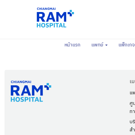
(current)
หน้าแรก
แพทย์
แพ็กเก
เม
แพ
ศู
ทา
บร
สำ