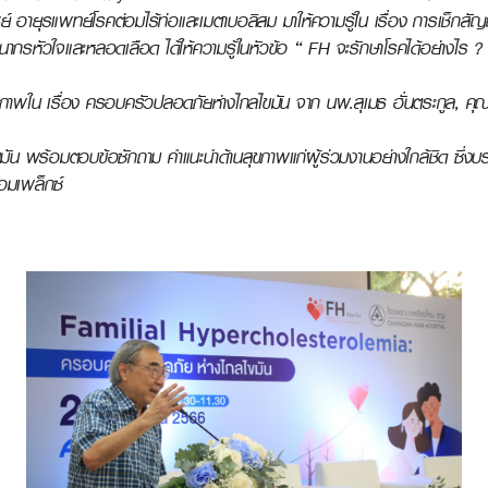
ชย์ อายุรแพทย์โรคต่อมไร้ท่อและเมตาบอลิสม มาให้ความรู้ใน เรื่อง การเช็ก
กรหัวใจและหลอดเลือด ได้ให้ความรู้ในหัวข้อ “ FH จะรักษาโรคได้อย่างไร ?
ลสุขภาพใน เรื่อง ครอบครัวปลอดภัยห่างไกลไขมัน จาก นพ.สุเมธ ฮั่นตระกูล, 
ขมัน พร้อมตอบข้อซักถาม คำแนะนำด้านสุขภาพแก่ผู้ร่วมงานอย่างใกล้ชิด ซึ่งบ
อมเพล็กซ์