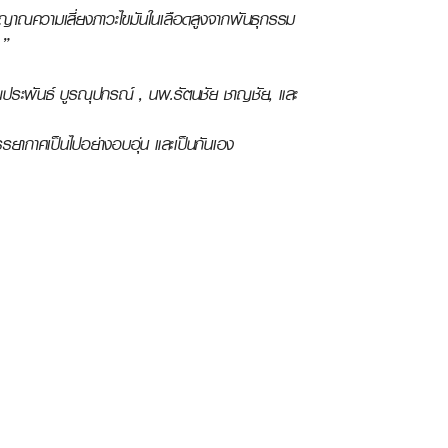
สัญญาณความเสี่ยงภาวะไขมันในเลือดสูงจากพันธุกรรม
 ”
คุณประพันธ์ บูรณุปกรณ์ , นพ.รัตนชัย ชาญชัย, และ
รรยากาศเป็นไปอย่างอบอุ่น และเป็นกันเอง