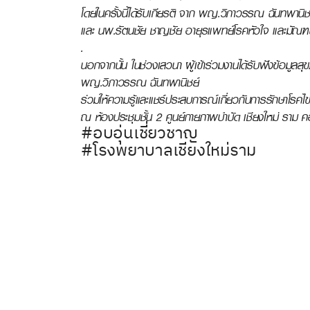
โดยในครั้งนี้ได้รับเกียรติ จาก พญ.วิภาวรรณ ฉันทพานิ
และ นพ.รัตนชัย ชาญชัย อายุรแพทย์โรคหัวใจ และมัณฑนา
.
นอกจากนั้น ในช่วงเสวนา ผู้เข้าร่วมงานได้รับฟังข้อมู
พญ.วิภาวรรณ ฉันทพานิชย์
ร่วมให้ความรู้และแชร์ประสบการณ์เกี่ยวกับการรักษาโรคไ
ณ ห้องประชุมชั้น 2 ศูนย์กายภาพบำบัด เชียงใหม่ ราม ค
#อบอุ่นเชี่ยวชาญ
#โรงพยาบาลเชียงใหม่ราม