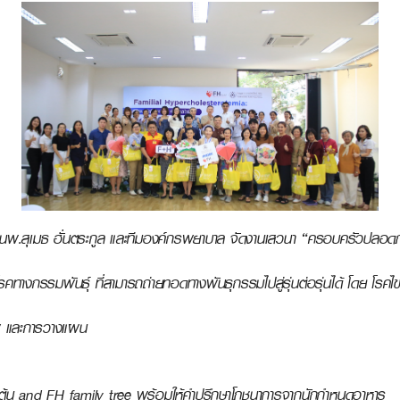
 นพ.สุเมธ ฮั่นตระกูล และทีมองค์กรพยาบาล จัดงานเสวนา “ครอบครัวปลอดภ
รคทางกรรมพันธุ์ ที่สามารถถ่ายทอดทางพันธุกรรมไปสู่รุ่นต่อรุ่นได้ โดย โรคไขมั
ภาพ และการวางแผน
้องต้น and FH family tree พร้อมให้คำปรึกษาโภชนาการจากนักกำหนดอาหาร