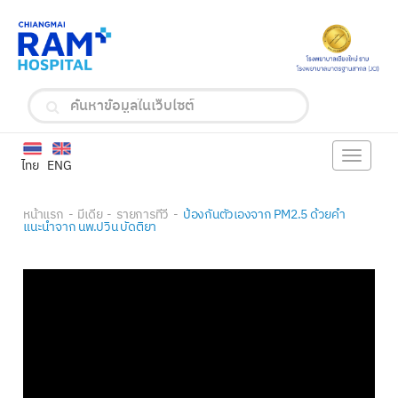
Toggle
ไทย
ENG
navigat
หน้าแรก
มีเดีย
รายการทีวี
ป้องกันตัวเองจาก PM2.5 ด้วยคำ
แนะนำจาก นพ.ปวิน บัดติยา