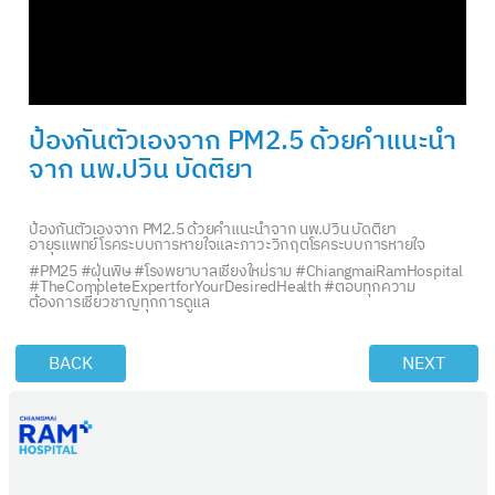
ป้องกันตัวเองจาก PM2.5 ด้วยคำแนะนำ
จาก นพ.ปวิน บัดติยา
ป้องกันตัวเองจาก PM2.5 ด้วยคำแนะนำจาก นพ.ปวิน บัดติยา
อายุรแพทย์โรคระบบการหายใจและภาวะวิกฤตโรคระบบการหายใจ
#PM25
#ฝุ่นพิษ
#โรงพยาบาลเชียงใหม่ราม
#ChiangmaiRamHospital
#TheCompleteExpertforYourDesiredHealth
#ตอบทุกความ
ต้องการเชี่ยวชาญทุกการดูแล
BACK
NEXT