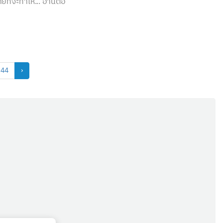
ยที่จะทำให...
อ่านต่อ
44
›