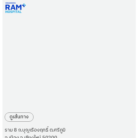
ดูเส้นทาง
ราม 8 ถ.บุญเรืองฤทธิ์ ต.ศรีภูมิ
อ.เมือง จ.เชียงใหม่ 50200