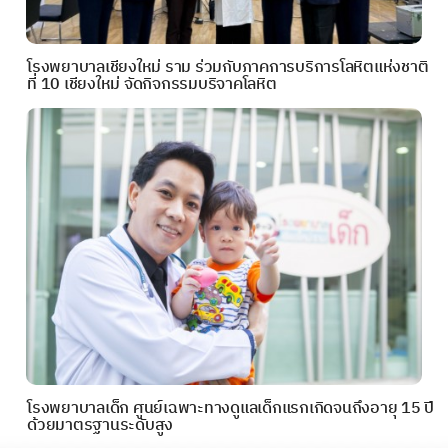
โรงพยาบาลเชียงใหม่ ราม ร่วมกับภาคการบริการโลหิตแห่งชาติ
ที่ 10 เชียงใหม่ จัดกิจกรรมบริจาคโลหิต
โรงพยาบาลเด็ก ศูนย์เฉพาะทางดูแลเด็กแรกเกิดจนถึงอายุ 15 ปี
ด้วยมาตรฐานระดับสูง