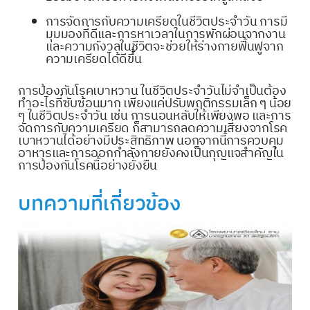
การจัดการกับความเครียดในชีวิตประจำวัน การมี
มุมมองที่ดีและการหาเวลาในการพักผ่อนจากงาน
และความกังวลในชีวิตจะช่วยให้ร่างกายฟื้นฟูจาก
ความเครียดได้ดีขึ้น
การป้องกันโรคเบาหวาน ในชีวิตประจำวันไม่จำเป็นต้อง
ทำอะไรที่ซับซ้อนมาก เพียงแค่ปรับพฤติกรรมเล็ก ๆ น้อย
ๆ ในชีวิตประจำวัน เช่น การนอนหลับให้เพียงพอ และการ
จัดการกับความเครียด ก็สามารถลดความเสี่ยงจากโรค
เบาหวานได้อย่างมีประสิทธิภาพ นอกจากนี้การควบคุม
อาหารและการออกกำลังกายยังคงเป็นกุญแจสำคัญใน
การป้องกันโรคนี้อย่างยั่งยืน
บทความที่เกี่ยวข้อง