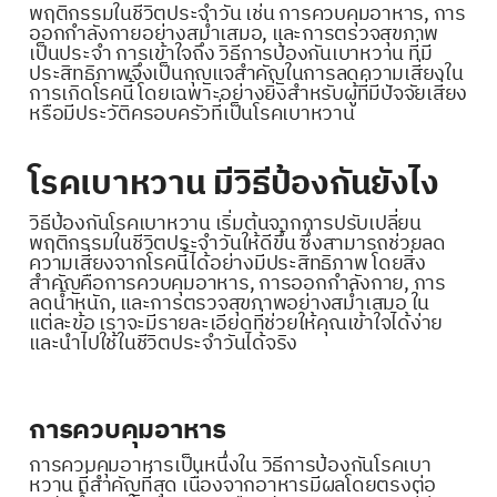
พฤติกรรมในชีวิตประจำวัน เช่น การควบคุมอาหาร, การ
ออกกำลังกายอย่างสม่ำเสมอ, และการตรวจสุขภาพ
เป็นประจำ การเข้าใจถึง วิธีการป้องกันเบาหวาน ที่มี
ประสิทธิภาพจึงเป็นกุญแจสำคัญในการลดความเสี่ยงใน
การเกิดโรคนี้ โดยเฉพาะอย่างยิ่งสำหรับผู้ที่มีปัจจัยเสี่ยง
หรือมีประวัติครอบครัวที่เป็นโรคเบาหวาน
โรคเบาหวาน มีวิธีป้องกันยังไง
วิธีป้องกันโรคเบาหวาน เริ่มต้นจากการปรับเปลี่ยน
พฤติกรรมในชีวิตประจำวันให้ดีขึ้น ซึ่งสามารถช่วยลด
ความเสี่ยงจากโรคนี้ได้อย่างมีประสิทธิภาพ โดยสิ่ง
สำคัญคือการควบคุมอาหาร, การออกกำลังกาย, การ
ลดน้ำหนัก, และการตรวจสุขภาพอย่างสม่ำเสมอ ใน
แต่ละข้อ เราจะมีรายละเอียดที่ช่วยให้คุณเข้าใจได้ง่าย
และนำไปใช้ในชีวิตประจำวันได้จริง
การควบคุมอาหาร
การควบคุมอาหารเป็นหนึ่งใน วิธีการป้องกันโรคเบา
หวาน ที่สำคัญที่สุด เนื่องจากอาหารมีผลโดยตรงต่อ