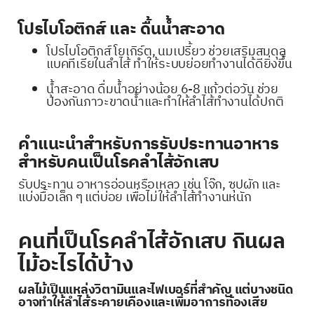
โปรไบโอติกส์ และ ดื้นน้ำสะอาด
โปรไบโอติกส์ โยเกิร์ต, นมเปรี้ยว ช่วยเสริมสมดุล
แบคทีเรียในลำไส้ ทำให้ระบบย่อยทำงานได้ดียิ่งขึ้น
น้ำสะอาด ดื่มน้ำอย่างน้อย 6-8 แก้วต่อวัน ช่วย
ป้องกันภาวะขาดน้ำและทำให้ลำไส้ทำงานได้ปกติ
คำแนะนำสำหรับการรับประทานอาหาร
สำหรับคนเป็นโรคลำไส้อักเสบ
รับประทาน อาหารอ่อนหรือเหลว เช่น โจ๊ก, ซุปผัก และ
แบ่งมื้อเล็ก ๆ แต่บ่อย เพื่อไม่ให้ลำไส้ทำงานหนัก
คนที่เป็นโรคลำไส้อักเสบ กินผล
ไม้อะไรได้บ้าง
ผลไม้เป็นแหล่งวิตามินและไฟเบอร์ที่สำคัญ แต่บางชนิด
อาจทำให้ลำไส้ระคายเคืองและเพิ่มอาการท้องเสีย