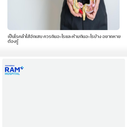
เป็นโรคลำไส้อักเสบ ควรกินอะไรและห้ามกินอะไรบ้าง อยากหาย
ต้องรู้