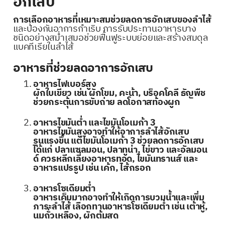
อักเสบ
การเลือกอาหารที่เหมาะสมช่วยลดการอักเสบของลำไส้
และป้องกันอาการกำเริบ การรับประทานอาหารบาง
ชนิดอย่างสม่ำเสมอช่วยฟื้นฟูระบบย่อยและสร้างสมดุล
แบคทีเรียในลำไส้
อาหารที่ช่วยลดอาการอักเสบ
อาหารไฟเบอร์สูง
ผักใบเขียว เช่น ผักโขม, คะน้า, บร็อคโคลี ธัญพืช
ช่วยกระตุ้นการขับถ่าย ลดโอกาสท้องผูก
อาหารไขมันต่ำ และไขมันโอเมก้า 3
อาหารไขมันสูงอาจทำให้อาการลำไส้อักเสบ
รุนแรงขึ้น แต่ไขมันโอเมก้า 3 ช่วยลดการอักเสบ
ได้แก่ ปลาแซลมอน, ปลาทูน่า, ไข่ขาว และอัลมอน
ด์ ควรหลีกเลี่ยงอาหารทอด, ไขมันทรานส์ และ
อาหารแปรรูป เช่น เค้ก, ไส้กรอก
อาหารโซเดียมต่ำ
อาหารเค็มมากอาจทำให้เกิดการบวมน้ำและเพิ่ม
ภาระลำไส้ เลือกทานอาหารโซเดียมต่ำ เช่น เต้าหู้,
นมถั่วเหลือง, ผักต้มสด