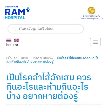
Toggle
ไทย
ENG
navigat
หน้าแรก
มีเดีย
บทความสุขภาพ
เป็นโรคลำไส้อักเสบ ควรกินอะไร
และห้ามกินอะไรบ้าง อยากหายต้องรู้
เป็นโรคลำไส้อักเสบ ควร
กินอะไรและห้ามกินอะไร
บ้าง อยากหายต้องรู้