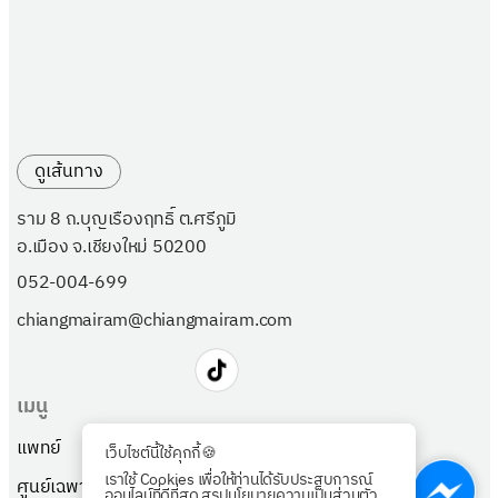
ดูเส้นทาง
ราม 8 ถ.บุญเรืองฤทธิ์ ต.ศรีภูมิ
อ.เมือง จ.เชียงใหม่ 50200
052-004-699
chiangmairam@chiangmairam.com
เมนู
แพทย์
แพ็กเกจ
เว็บไซต์นี้ใช้คุกกี้🍪
เราใช้ Cookies เพื่อให้ท่านได้รับประสบการณ์
ศูนย์เฉพาะทาง
เกี่ยวกับเรา
ออนไลน์ที่ดีที่สุด สรุปนโยบายความเป็นส่วนตัว