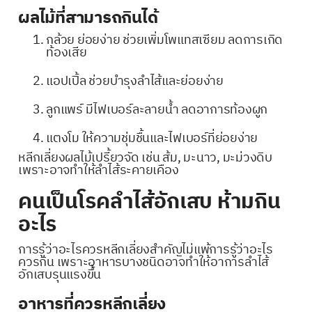
ผลไม้ที่สามารถกินได้
กล้วย ย่อยง่าย ช่วยเพิ่มโพแทสเซียม ลดการเกิด
ท้องเสีย
แอปเปิ้ล ช่วยบำรุงลำไส้และย่อยง่าย
ลูกแพร์ มีไฟเบอร์ละลายน้ำ ลดอาการท้องผูก
แตงโม ให้ความชุ่มชื้นและไฟเบอร์ที่ย่อยง่าย
หลีกเลี่ยงผลไม้เปรี้ยวจัด เช่น ส้ม, มะนาว, มะม่วงดิบ
เพราะอาจทำให้ลำไส้ระคายเคือง
คนเป็นโรคลำไส้อักเสบ ห้ามกิน
อะไร
การรู้ว่าอะไรควรหลีกเลี่ยงสำคัญไม่แพ้การรู้ว่าอะไร
ควรกิน เพราะอาหารบางชนิดอาจทำให้อาการลำไส้
อักเสบรุนแรงขึ้น
อาหารที่ควรหลีกเลี่ยง