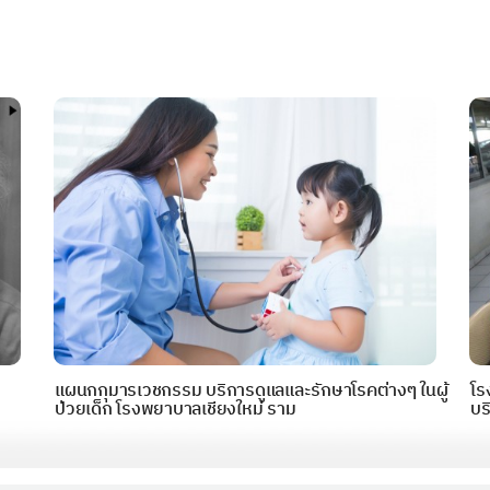
แผนกกุมารเวชกรรม บริการดูแลและรักษาโรคต่างๆ ในผู้
โร
ป่วยเด็ก โรงพยาบาลเชียงใหม่ ราม
บร