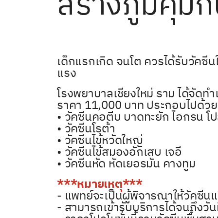
สร้างภูมิคุ้ม
เด็กแรกเกิด จนโต ควรได้รับวัคซีนใ
แรง
โรงพยาบาลเชียงใหม่ ราม ได้จัดทำแ
ราคา 11,000 บาท ประกอบไปด้วย
• วัคซีนคอตีบ บาดทะยัก ไอกรน โปล
• วัคซีนโรต้า
• วัคซีนไข้หวัดใหญ่
• วัคซีนไข้สมองอักเสบ เจอี
• วัคซีนหัด หัดเยอรมัน คางทูม
***หมายเหตุ***
- แพทย์จะเป็นผู้พิจารณาให้วัคซ
- สามารถเข้ารับบริการได้จนถึงวัน