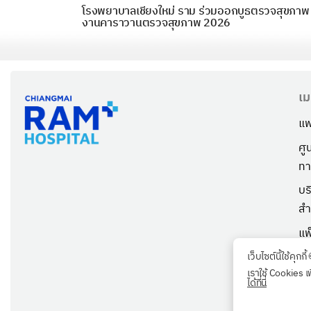
โรงพยาบาลเชียงใหม่ ราม ร่วมออกบูธตรวจสุขภาพ
งานคาราวานตรวจสุขภาพ 2026
เม
แพ
ศู
ทา
บร
สำ
แพ
เก
เว็บไซต์นี้ใช้คุกกี้
เราใช้ Cookies เ
ตร
ได้ที่นี่
ลู