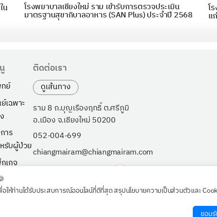
โรงพยาบาลเชียงใหม่ ราม เข้ารับการตรวจประเมิน
 ใน
โร
มาตรฐานสุขาภิบาลอาหาร (SAN Plus) ประจำปี 2568
แก
นู
ติดต่อเรา
ทย์
ดูเส้นทาง
นย์เฉพาะ
ราม 8 ถ.บุญเรืองฤทธิ์ ต.ศรีภูมิ
ง
อ.เมือง จ.เชียงใหม่ 50200
ิการ
052-004-699
หรับผู้ป่วย
chiangmairam@chiangmairam.com
็กเกจ
ี่ยวกับเรา
🍪
พื่อให้ท่านได้รับประสบการณ์ออนไลน์ที่ดีที่สุด สรุปนโยบายความเป็นส่วนตัวและ Coo
วจสุขภาพ
กค้าองค์กร
ยอมรั