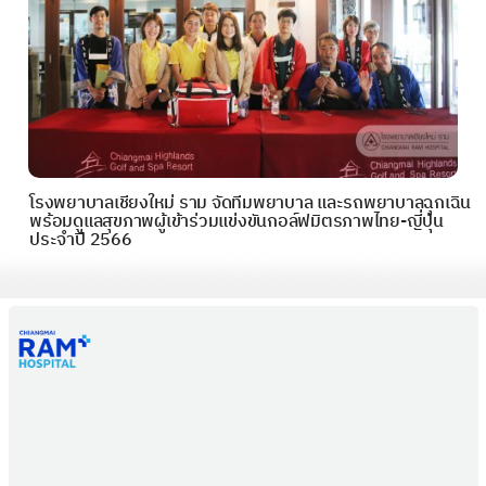
โรงพยาบาลเชียงใหม่ ราม จัดทีมพยาบาล และรถพยาบาลฉุกเฉิน
พร้อมดูแลสุขภาพผู้เข้าร่วมแข่งขันกอล์ฟมิตรภาพไทย-ญี่ปุ่น
ประจำปี 2566