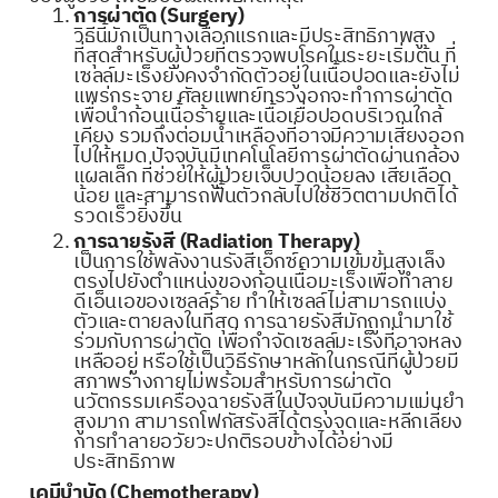
การผ่าตัด (Surgery)
วิธีนี้มักเป็นทางเลือกแรกและมีประสิทธิภาพสูง
ที่สุดสำหรับผู้ป่วยที่ตรวจพบโรคในระยะเริ่มต้น ที่
เซลล์มะเร็งยังคงจำกัดตัวอยู่ในเนื้อปอดและยังไม่
แพร่กระจาย ศัลยแพทย์ทรวงอกจะทำการผ่าตัด
เพื่อนำก้อนเนื้อร้ายและเนื้อเยื่อปอดบริเวณใกล้
เคียง รวมถึงต่อมน้ำเหลืองที่อาจมีความเสี่ยงออก
ไปให้หมด ปัจจุบันมีเทคโนโลยีการผ่าตัดผ่านกล้อง
แผลเล็ก ที่ช่วยให้ผู้ป่วยเจ็บปวดน้อยลง เสียเลือด
น้อย และสามารถฟื้นตัวกลับไปใช้ชีวิตตามปกติได้
รวดเร็วยิ่งขึ้น
การฉายรังสี (Radiation Therapy)
เป็นการใช้พลังงานรังสีเอ็กซ์ความเข้มข้นสูงเล็ง
ตรงไปยังตำแหน่งของก้อนเนื้อมะเร็งเพื่อทำลาย
ดีเอ็นเอของเซลล์ร้าย ทำให้เซลล์ไม่สามารถแบ่ง
ตัวและตายลงในที่สุด การฉายรังสีมักถูกนำมาใช้
ร่วมกับการผ่าตัด เพื่อกำจัดเซลล์มะเร็งที่อาจหลง
เหลืออยู่ หรือใช้เป็นวิธีรักษาหลักในกรณีที่ผู้ป่วยมี
สภาพร่างกายไม่พร้อมสำหรับการผ่าตัด
นวัตกรรมเครื่องฉายรังสีในปัจจุบันมีความแม่นยำ
สูงมาก สามารถโฟกัสรังสีได้ตรงจุดและหลีกเลี่ยง
การทำลายอวัยวะปกติรอบข้างได้อย่างมี
ประสิทธิภาพ
เคมีบำบัด (Chemotherapy)