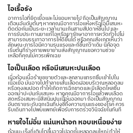
ไอเรื้อรัง
อาการไอที่ยืดเยื้อและไม่ยอมหายไป ถือเป็นสัญญาณ
เตือนอันดับต้นๆ หากคุณมีอาการไอแห้งหรือไอมีเสมหะ
ติดต่อกันเป็นระยะเวลานานเกินสามสัปดาห์ขึ้นไป และ
การรับประทานยาแก้ไอหรือยารักษาอาการหวัดทั่วไปไม่
สามารถบรรเทาอาการให้ดีขึ้นได้ หรือคุณสังเกตเห็นว่า
ลักษณะการไอมีความรุนแรงและถี่ขึ้นกว่าเดิม นี่คือจุด
เริ่มต้นที่ร่างกายพยายามส่งสัญญาณขอความช่วย
เหลือที่คุณไม่ควรเพิกเฉย
ไอเป็นเลือด หรือมีเสมหะปนเลือด
เมื่อก้อนเนื้อร้ายขยายตัวและลุกลามแทรกซึมเข้าไปใน
เนื้อเยื่อ มันอาจไปทำลายเส้นเลือดฝอยบริเวณหลอดลม
หรือถุงลมปอด ทำให้เกิดการฉีกขาดและมีเลือดไหลซึม
ออกมาปะปนกับเสมหะ หากคุณมีอาการไอแล้วพบเลือด
สดหรือเสมหะมีสีสนิมปนเปื้อนออกมา ถือเป็นสัญญาณ
อันตรายระดับฉุกเฉินที่บ่งชี้ถึงความรุนแรงของโรค ควร
รีบเดินทางไปพบแพทย์เพื่อรับการตรวจวินิจฉัยในทันที
หายใจไม่อิ่ม แน่นหน้าอก หอบเหนื่อยง่าย
ก้อนมะเร็งที่เติบโตขึ้นอาจไปอุดกั้นหลอดลมใหญ่ ทำให้