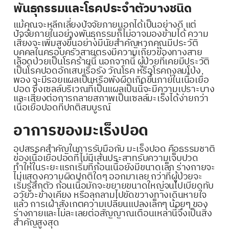
พันธุกรรมและโรคประจำตัวบางชนิด
แม้คุณจะหลีกเลี่ยงปัจจัยภายนอกได้เป็นอย่างดี แต่
ปัจจัยภายในอย่างพันธุกรรมก็ไม่อาจมองข้ามได้ ความ
เสี่ยงจะเพิ่มสูงขึ้นอย่างมีนัยสำคัญหากคุณมีประวัติ
บุคคลในครอบครัวสายตรงมีความเกี่ยวข้องทางสาย
เลือดป่วยเป็นโรคร้ายนี้ นอกจากนี้ ผู้ป่วยที่เคยมีประวัติ
เป็นโรคปอดอักเสบเรื้อรัง วัณโรค หรือโรคถุงลมโป่ง
พอง จะมีรอยแผลเป็นหรือพังผืดเกิดขึ้นภายในเนื้อเยื่อ
ปอด ซึ่งเซลล์บริเวณที่เป็นแผลเป็นนี้จะมีความเปราะบาง
และเสี่ยงต่อการกลายสภาพเป็นเซลล์มะเร็งได้ง่ายกว่า
เนื้อเยื่อปอดที่ปกติสมบูรณ์
อาการของมะเร็งปอด
อุปสรรคสำคัญในการรับมือกับ มะเร็งปอด คือธรรมชาติ
ของเนื้อเยื่อปอดที่ไม่มีเส้นประสาทรับความเจ็บปวด
ทำให้ในระยะแรกเริ่มที่ก้อนเนื้อยังมีขนาดเล็ก ร่างกายจะ
ไม่แสดงความผิดปกติใดๆ ออกมาเลย กว่าที่ผู้ป่วยจะ
เริ่มรู้สึกตัว ก้อนเนื้อมักจะขยายขนาดใหญ่จนไปเบียดทับ
อวัยวะข้างเคียง หรือลุกลามไปขัดขวางทางเดินหายใจ
แล้ว การเฝ้าสังเกตความเปลี่ยนแปลงเล็กๆ น้อยๆ ของ
ร่างกายและไม่ละเลยต่อสัญญาณเตือนเหล่านี้จึงเป็นสิ่ง
สำคัญสูงสุด