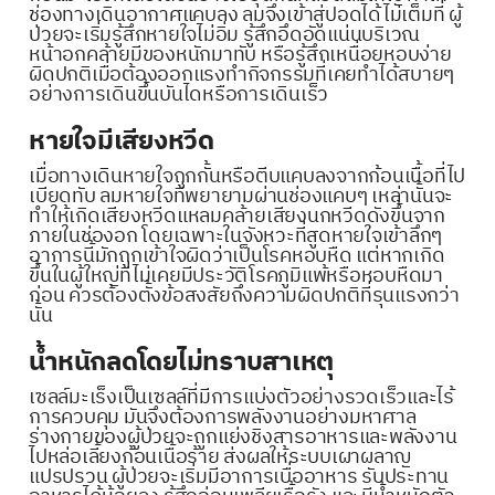
ช่องทางเดินอากาศแคบลง ลมจึงเข้าสู่ปอดได้ไม่เต็มที่ ผู้
ป่วยจะเริ่มรู้สึกหายใจไม่อิ่ม รู้สึกอึดอัดแน่นบริเวณ
หน้าอกคล้ายมีของหนักมาทับ หรือรู้สึกเหนื่อยหอบง่าย
ผิดปกติเมื่อต้องออกแรงทำกิจกรรมที่เคยทำได้สบายๆ
อย่างการเดินขึ้นบันไดหรือการเดินเร็ว
หายใจมีเสียงหวีด
เมื่อทางเดินหายใจถูกกั้นหรือตีบแคบลงจากก้อนเนื้อที่ไป
เบียดทับ ลมหายใจที่พยายามผ่านช่องแคบๆ เหล่านั้นจะ
ทำให้เกิดเสียงหวีดแหลมคล้ายเสียงนกหวีดดังขึ้นจาก
ภายในช่องอก โดยเฉพาะในจังหวะที่สูดหายใจเข้าลึกๆ
อาการนี้มักถูกเข้าใจผิดว่าเป็นโรคหอบหืด แต่หากเกิด
ขึ้นในผู้ใหญ่ที่ไม่เคยมีประวัติโรคภูมิแพ้หรือหอบหืดมา
ก่อน ควรต้องตั้งข้อสงสัยถึงความผิดปกติที่รุนแรงกว่า
นั้น
น้ำหนักลดโดยไม่ทราบสาเหตุ
เซลล์มะเร็งเป็นเซลล์ที่มีการแบ่งตัวอย่างรวดเร็วและไร้
การควบคุม มันจึงต้องการพลังงานอย่างมหาศาล
ร่างกายของผู้ป่วยจะถูกแย่งชิงสารอาหารและพลังงาน
ไปหล่อเลี้ยงก้อนเนื้อร้าย ส่งผลให้ระบบเผาผลาญ
แปรปรวน ผู้ป่วยจะเริ่มมีอาการเบื่ออาหาร รับประทาน