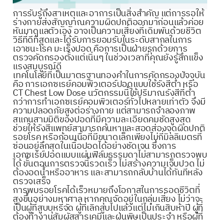
การรับรู้ถึงสาเหตุและอาการเป็นสิ่งสำคัญ แต่การรอให้
ร่างกายส่งสัญญาณความผิดปกติออกมาก่อนแล้วค่อย
หันมาดูแลตัวเอง อาจเป็นความเสี่ยงที่เดิมพันด้วยชีวิต
วิธีที่ดีที่สุดและได้รับการยอมรับในระดับสากลในการ
เอาชนะโรค มะเร็งปอด คือการเป็นฝ่ายรุกด้วยการ
ตรวจคัดกรองตั้งแต่เนิ่นๆ ในช่วงเวลาที่คุณยังรู้สึกแข็ง
แรงสมบูรณ์ดี
เทคโนโลยีที่เป็นมาตรฐานทองคำในการคัดกรองปัจจุบัน
คือ การเอกซเรย์คอมพิวเตอร์ปอดแบบใช้รังสีต่ำ หรือ
CT Chest Low Dose นวัตกรรมนี้ใช้ปริมาณรังสีที่ต่ำ
กว่าการทำเอกซเรย์คอมพิวเตอร์ทั่วไปหลายเท่าตัว จึงมี
ความปลอดภัยสูงต่อร่างกาย แต่สามารถจำลองภาพ
สแกนสามมิติของปอดที่มีความละเอียดคมชัดสูงสุด
ช่วยให้รังสีแพทย์สามารถค้นหาและสอดส่องจุดผิดปกติ
รอยโรค หรือก้อนเนื้อที่มีขนาดเล็กเพียงไม่กี่มิลลิเมตรที่
ซ่อนอยู่ลึกสุดในเนื้อปอดได้อย่างชัดเจน ซึ่งการ
เอกซเรย์ปอดแบบแผ่นฟิล์มธรรมดาไม่สามารถตรวจพบ
ได้ ขั้นตอนการตรวจนี้รวดเร็ว ไม่สร้างความเจ็บปวด ไม่
ต้องอดน้ำหรืออาหาร และสามารถกลับบ้านได้ทันทีหลัง
ตรวจเสร็จ
การพบรอยโรคได้เร็วหมายถึงโอกาสในการรอดชีวิตที่
สูงขึ้นอย่างมหาศาล หากคุณจัดอยู่ในกลุ่มเสี่ยง ไม่ว่าจะ
เป็นผู้ที่สูบบุหรี่จัด ผู้ที่เลิกสูบไปแล้วแต่ไม่เกินสิบห้าปี ผู้ที่
ต้องทำงานสัมผัสสารเคมีและฝุ่นพิษเป็นประจำ หรือผู้ที่