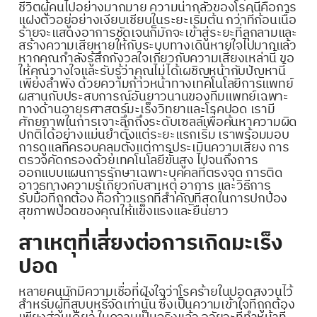
ชีวิตผู้คนไปอย่างมากมาย ความน่ากลัวของโรคนี้คือการ
แฝงตัวอยู่อย่างเงียบเชียบในระยะเริ่มต้น กว่าที่ก้อนเนื้อ
ร้ายจะแสดงอาการชัดเจนก็มักจะเข้าสู่ระยะที่ลุกลามและ
สร้างความเสียหายให้กับระบบทางเดินหายใจไปมากแล้ว
หากคุณกำลังรู้สึกกังวลใจเกี่ยวกับความเสี่ยงเหล่านี้ ขอ
ให้คุณวางใจและรับรู้ว่าคุณไม่ได้เผชิญหน้ากับปัญหานี้
เพียงลำพัง ด้วยความก้าวหน้าทางเทคโนโลยีการแพทย์
ผสานกับประสบการณ์อันยาวนานของทีมแพทย์เฉพาะ
ทางด้านอายุรศาสตร์มะเร็งวิทยาและโรคปอด เรามี
ศักยภาพในการเจาะลึกถึงระดับเซลล์เพื่อค้นหาความผิด
ปกติได้อย่างแม่นยำตั้งแต่ระยะแรกเริ่ม เราพร้อมมอบ
การดูแลที่ครอบคลุมตั้งแต่การประเมินความเสี่ยง การ
ตรวจคัดกรองด้วยเทคโนโลยีขั้นสูง ไปจนถึงการ
ออกแบบแผนการรักษาเฉพาะบุคคลที่ตรงจุด การติด
อาวุธทางความรู้เกี่ยวกับสาเหตุ อาการ และวิธีการ
รับมือที่ถูกต้อง คือก้าวแรกที่สำคัญที่สุดในการปกป้อง
สุขภาพปอดของคุณให้แข็งแรงและยืนยาว
สาเหตุที่เสี่ยงต่อการเกิดมะเร็ง
ปอด
หลายคนมักมีความเชื่อที่ฝังใจว่าโรคร้ายในปอดสงวนไว้
สำหรับผู้ที่สูบบุหรี่จัดเท่านั้น ซึ่งเป็นความเข้าใจที่ถูกต้อง