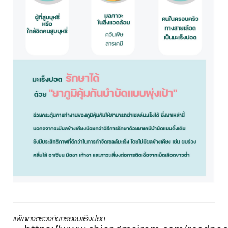
แพ็กเกจตรวจคัดกรองมะเร็งปอด