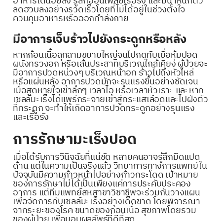
อาหารได้น้อยลง รู้สึกอ่อนเพลียเรื้อรัง และมีน้ำหนักตัว
ลดฮวบลงอย่างรวดเร็วโดยที่ไม่ได้อยู่ในช่วงตั้งใจ
ควบคุมอาหารหรือออกกำลังกาย
มีอาการเจ็บร้าวไปยังกระดูกหรือหลัง
หากก้อนเนื้อลุกลามขยายใหญ่จนไปกดทับเยื่อหุ้มปอด
ผนังทรวงอก หรือเส้นประสาทบริเวณใกล้เคียง ผู้ป่วยจะ
มีอาการปวดหน่วงๆ บริเวณหน้าอก ร้าวไปถึงหัวไหล่
หรือแผ่นหลัง อาการปวดมักจะรุนแรงขึ้นอย่างชัดเจน
เมื่อสูดหายใจเข้าลึกๆ เวลาไอ หรือเวลาหัวเราะ และหาก
เซลล์มะเร็งได้แพร่กระจายเข้าสู่กระแสเลือดและไปฝังตัว
ที่กระดูก จะทำให้เกิดอาการปวดกระดูกอย่างรุนแรง
และเรื้อรัง
การรักษามะเร็งปอด
เมื่อได้รับการวินิจฉัยที่แน่ชัด หลายคนอาจรู้สึกมืดแปด
ด้าน แต่ในความเป็นจริงแล้ว วิทยาการทางการแพทย์ใน
ปัจจุบันมีความก้าวหน้าไปอย่างก้าวกระโดด เป้าหมาย
ของการรักษาไม่ได้เป็นเพียงแค่การประคับประคอง
อาการ แต่ทีมแพทย์สหสาขาวิชาชีพจะร่วมกันวางแผน
เพื่อจัดการกับเซลล์มะเร็งอย่างเด็ดขาด โดยพิจารณา
จากระยะของโรค ขนาดของก้อนเนื้อ สุขภาพโดยรวม
ของผู้ป่วย เพื่อมอบผลลัพธ์ที่ดีที่สุด