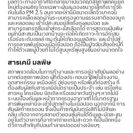
มลภาวะทางอากาศได้กลายมาเป็นวิกฤตสุขภาพที่คนยุค
ใหม่ต้องเผชิญ โดยเฉพาะฝุ่นละอองขนาดเล็กที่เรารู้จัก
กันในชื่อ PM 2.5 อนุภาคเหล่านี้มีขนาดเล็กจิ๋วมากจน
สามารถเล็ดลอดผ่านระบบกรองตามธรรมชาติของจมูก
และหลอดลม เข้าไปสะสมอยู่ลึกถึงถุงลมปอด และ
สามารถแทรกซึมเข้าสู่กระแสเลือดได้ การสูดดมฝุ่นพิษ
เหล่านี้สะสมเป็นเวลานานจะก่อให้เกิดภาวะการอักเสบ
เรื้อรังระดับเซลล์ กระตุ้นให้เกิดอนุมูลอิสระ และนำไปสู่
การกลายพันธุ์ของเนื้อเยื่อปอด ถือเป็นปัจจัยเสี่ยงใหม่ที่
ทำให้ตัวเลขผู้ป่วยที่ไม่ได้สูบบุหรี่พุ่งสูงขึ้นอย่างน่าตกใจ
สารเคมี มลพิษ
สภาพแวดล้อมในการทำงานและการอยู่อาศัยมีผลอย่าง
มากต่อสุขภาพปอด ผู้ที่ต้องประกอบอาชีพในโรงงาน
อุตสาหกรรม เหมืองแร่ อู่ซ่อมรถ หรือพื้นที่ก่อสร้าง ที่
ต้องสัมผัสกับสารเคมีอันตรายเป็นประจำ เช่น แร่ใยหิน
สารหนู โครเมียม นิกเกิล หรือเขม่าควันต่างๆ หากไม่มี
ระบบป้องกันและหน้ากากกรองอากาศที่ได้มาตรฐาน
สารพิษเหล่านี้จะเข้าไปตกค้างในเนื้อปอด นอกจากนี้ การ
สัมผัสก๊าซเรดอน ซึ่งเป็นก๊าซกัมมันตรังสีที่ไม่มีสีและ
กลิ่น เกิดจากการสลายตัวของชั้นหินใต้ดินและมักสะสม
อยู่ในตัวอาคารที่อากาศถ่ายเทไม่สะดวก ก็เป็นอีกหนึ่ง
ตัวการสำคัญที่บ่อนทำลายปอดอย่างเงียบๆ