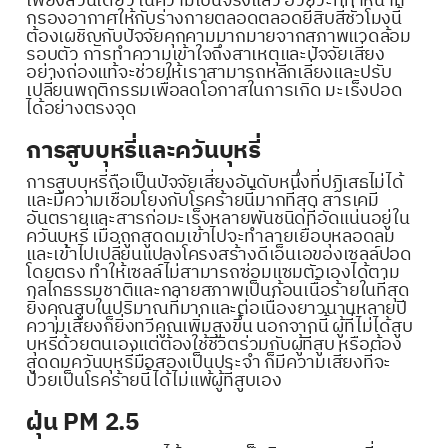
เพียงส่วนเดียว ในความเป็นจริงแล้ว อวัยวะที่ทำหน้าที่
กรองอากาศให้กับร่างกายตลอดตลอดยี่สิบสี่ชั่วโมงนี้
ต้องเผชิญกับปัจจัยคุกคามมากมายจากสภาพแวดล้อม
รอบตัว การทำความเข้าใจถึงสาเหตุและปัจจัยเสี่ยง
อย่างถ่องแท้จะช่วยให้เราสามารถหลีกเลี่ยงและปรับ
เปลี่ยนพฤติกรรมเพื่อลดโอกาสในการเกิด มะเร็งปอด
ได้อย่างตรงจุด
การสูบบุหรี่และควันบุหรี่
การสูบบุหรี่ถือเป็นปัจจัยเสี่ยงอันดับหนึ่งที่ปฏิเสธไม่ได้
และมีความเชื่อมโยงกับโรคร้ายนี้มากที่สุด สารเคมี
อันตรายและสารก่อมะเร็งหลายพันชนิดที่อัดแน่นอยู่ใน
ควันบุหรี่ เมื่อถูกสูดดมเข้าไปจะทำลายเยื่อบุหลอดลม
และเข้าไปเปลี่ยนแปลงโครงสร้างดีเอ็นเอของเซลล์ปอด
โดยตรง ทำให้เซลล์ไม่สามารถซ่อมแซมตัวเองได้ตาม
กลไกธรรมชาติและกลายสภาพเป็นก้อนเนื้อร้ายในที่สุด
ยิ่งคุณสูบในปริมาณที่มากและต่อเนื่องยาวนานหลายปี
ความเสี่ยงก็ยิ่งทวีคูณเพิ่มสูงขึ้น นอกจากนี้ ผู้ที่ไม่ได้สูบ
บุหรี่ด้วยตนเองแต่ต้องใช้ชีวิตร่วมกับผู้ที่สูบ หรือต้อง
สูดดมควันบุหรี่มือสองเป็นประจำ ก็มีความเสี่ยงที่จะ
ป่วยเป็นโรคร้ายนี้ได้ไม่แพ้ผู้ที่สูบเอง
ฝุ่น PM 2.5