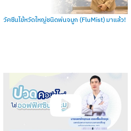
วัคซีนไข้หวัดใหญ่ชนิดพ่นจมูก (FluMist) มาแล้ว!