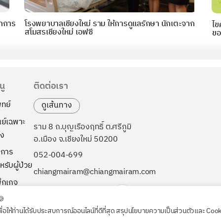
อาการ
โรงพยาบาลเชียงใหม่ ราม ให้การดูแลรักษา นักเตะจาก
ไข
สโมสรเชียงใหม่ เอฟซี
ขอ
นู
ติดต่อเรา
ทย์
ดูเส้นทาง
นย์เฉพาะ
ราม 8 ถ.บุญเรืองฤทธิ์ ต.ศรีภูมิ
ง
อ.เมือง จ.เชียงใหม่ 50200
ิการ
052-004-699
หรับผู้ป่วย
chiangmairam@chiangmairam.com
็กเกจ
ี่ยวกับเรา
🍪
พื่อให้ท่านได้รับประสบการณ์ออนไลน์ที่ดีที่สุด สรุปนโยบายความเป็นส่วนตัวและ Coo
วจสุขภาพ