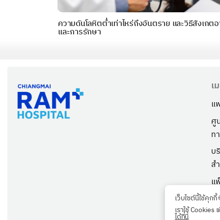
ความดันโลหิตต่ำเท่าไหร่ถึงอันตราย และวิธีสังเกต
และการรักษา
เม
แพ
ศู
ทา
บร
สำ
แพ
เก
เว็บไซต์นี้ใช้คุกกี้
เราใช้ Cookies เ
ตร
ได้ที่นี่