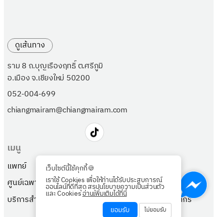
ดูเส้นทาง
ราม 8 ถ.บุญเรืองฤทธิ์ ต.ศรีภูมิ
อ.เมือง จ.เชียงใหม่ 50200
052-004-699
chiangmairam@chiangmairam.com
เมนู
แพทย์
แพ็กเกจ
เว็บไซต์นี้ใช้คุกกี้🍪
เราใช้ Cookies เพื่อให้ท่านได้รับประสบการณ์
ศูนย์เฉพาะทาง
เกี่ยวกับเรา
ออนไลน์ที่ดีที่สุด สรุปนโยบายความเป็นส่วนตัว
และ Cookies
อ่านเพิ่มเติมได้ที่นี่
บริการสำหรับผู้ป่วย
ตรวจสุขภาพลูกค้าองค์กร
ยอมรับ
ไม่ยอมรับ