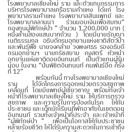
โรงพยาบาลเชียงใหม่ ราม และตัวแทนกรรมการ
บริหารโรงพยาบาลเครือรามคำแหง ได้แก่ โรง
พยาบาลรามคำแหง โรงพยาบาลสินแพทย์ และ
โรงพยาบาลลานนา ร่วมมอบเงินเพื่อสมทบ
“
กองทุนผู้พิทักษ์ป่า ” จำนวน 1,200,000 บาท (
หนึ่งล้านสองแสนบาทถ้วน ) โดยมีนายธัญญา
เนติธรรมกุล อธิบดีกรมอุทยานแห่งชาติสัตว์ป่า
และพันธุ์พืช นายจงคล้าย วงพงศธร รองอธิบดี
กรมอุทยานฯ นายกริชสยาม คงสตรี หัวหน้า
อุทยานแห่งชาติดอยอินทนนท์ เป็นตัวแทนผู้รับ
มอบ ในงาน “ปั่นพิชิตอินทนนท์ คนพันธ์อึด ครั้ง
ที่ 12”
พร้อมกันนี้ ทางโรงพยาบาลเชียงใหม่
ราม ได้จัดโครงการออกหน่วยตรวจสุขภาพ
เคลื่อนที่ โดยมีแพทย์ผู้เชี่ยวชาญ พร้อมทั้งเจ้า
หน้าที่โรงพยาบาลเชียงใหม่ ราม ให้บริการตรวจ
สุขภาพ และความรู้ในการป้องกันโรค ให้กับ
ประชาชน และเด็กนักเรียนที่พักอาศัยในเขตดอย
อินทนนท์ รวมทั้งเจ้าหน้าที่ประจำ และเจ้าหน้าที่
“ผู้พิทักษ์ป่า ” เพื่อเป็นโอกาสให้กับประชาชน
หลายร้อยชีวิต ให้ได้รับความสะดวกในการเข้าถึง