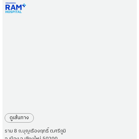
ดูเส้นทาง
ราม 8 ถ.บุญเรืองฤทธิ์ ต.ศรีภูมิ
อ.เมือง จ.เชียงใหม่ 50200