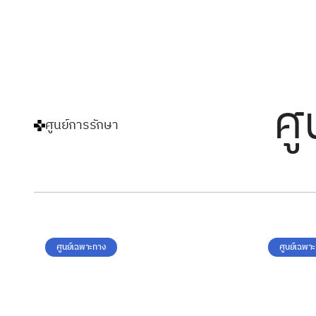
ศู
ศูนย์การรักษา
ศูนย์เฉพาะทาง
ศูนย์เฉพา