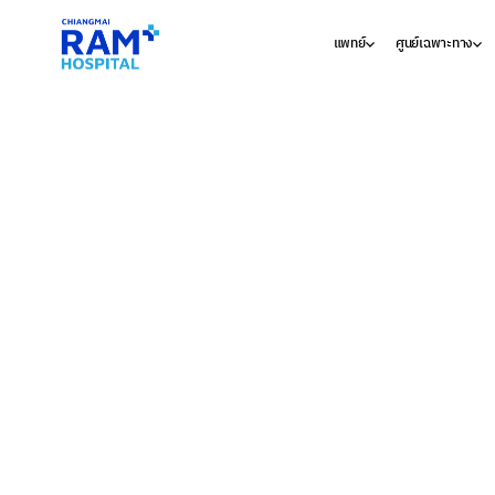
แพทย์
ศูนย์เฉพาะทาง
ค้นหาแพทย์
ศูนย์และแผนกทั้ง
ศูนย์เฉพาะทา
ซื้อแพ็กเกจออ
วิสัยทัศน์และพ
นัดหมายแพทย
ห้องพักผู้ป่วย
แพ็คเกจและโปร
รางวัลและการ
ศูนย์บอลลูนห
บริการอื่นๆ
กิจกรรมเพื่อส
ศูนย์รักษาอัม
คำค้นหายอดนิยม
ข่าวสารและกิ
ประกัน
ศูนย์หัวใจ
อากา
โรงพยาบาลเด็ก
นโยบายคุ้มคร
ศูนย์การแพทย์
คำค้นหาล่าสุด