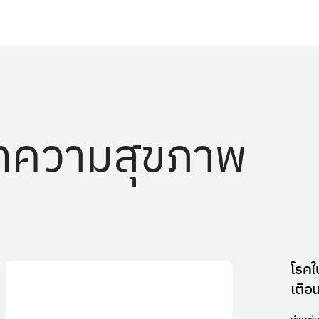
ทความสุขภาพ
โรคใ
เตือน