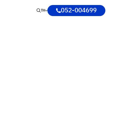
052-004699
TH
ใจ
ทีมแพทย์และผู้เชี่ยวชาญด้านหัวใจและ
ครบทุกสาขา ให้การดูแลรักษาหัวใจ
ห้คุณได้กลับไปใช้ชีวิตอย่างแข็งแรงอีก