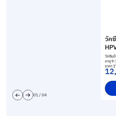
วัคซ
HPV 
วัคซีนป
อายุ 9-
ราคา 1
12
01 / 04