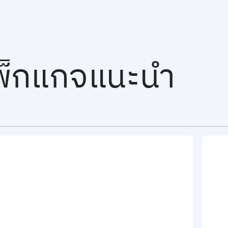
พ็กแกจแนะนำ