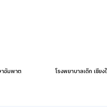
กษาอัมพาต
โรงพยาบาลเด็ก เชียงใ